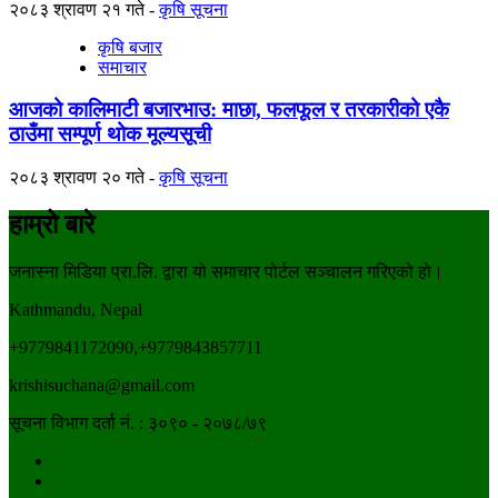
२०८३ श्रावण २१ गते
कृषि सूचना
कृषि बजार
समाचार
आजको कालिमाटी बजारभाउ: माछा, फलफूल र तरकारीको एकै
ठाउँमा सम्पूर्ण थोक मूल्यसूची
२०८३ श्रावण २० गते
कृषि सूचना
हाम्रो बारे
जनास्ना मिडिया प्रा.लि. द्वारा यो समाचार पोर्टल सञ्चालन गरिएको हो।
Kathmandu, Nepal
+9779841172090,+9779843857711
krishisuchana@gmail.com
सूचना विभाग दर्ता नं. : ३०९० - २०७८/७९