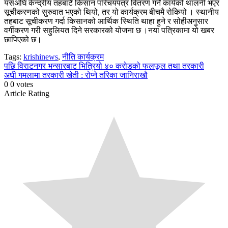
यसअघि केन्द्रीय तहबाटै किसान परिचयपत्र वितरण गर्ने कार्यको थालनी भएर
सूचीकरणको सुरुवात भएको थियो, तर यो कार्यक्रम बीचमै रोकियो । स्थानीय
तहबाट सूचीकरण गर्दा किसानको आर्थिक स्थिति थाहा हुने र सोहीअनुसार
वर्गीकरण गरी सहुलियत दिने सरकारको योजना छ ।नया पत्रिकामा यो खबर
छापिएको छ।
Tags:
krishinews
,
नीति कार्यक्रम
Continue
पछि
विराटनगर भन्सारबाट भित्रियो ४० करोडको फलफूल तथा तरकारी
अघी
गमलामा तरकारी खेती : रोप्ने तरिका जानिराखौ
Reading
0
0
votes
Article Rating