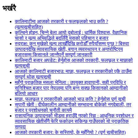
भर्खरै
कालिमाटीमा आजको तरकारी र फलफूलको भाउ कति ?
(मूल्यसूचीसहित)
कुल्चिने होइन, चिन्ने बेला आयो दुबोलाई : धार्मिक विश्वास, वैज्ञानिक
चासो र मूल्य अभिवृद्धिले बदलिँदै यसको पहिचान र बजार
रुद्राक्ष: कुन मुखेको मूल्य लाखौँदेखि करोडौँ रुपैयाँसम्म पुग्छ ? बिरुवा
उत्पादनदेखि व्यावसायिक खेती, बगान व्यवस्थापन र अन्तर्राष्ट्रिय
बजारसम्म किसानले जान्नैपर्ने सम्पूर्ण जानकारी
कालिमाटी बजार अपडेट: हेर्नुहोस् आजको तरकारी, फलफूल र माछाको
मूल्यसूची
आजको कालिमाटी बजारभाउ: माछा, फलफूल र तरकारीको एकै ठाउँमा
सम्पूर्ण थोक मूल्यसूची
महँगो प्राकृतिक मसला भेनिला : उपयुक्त हावापानी, सही प्रविधि र
सुनिश्चित बजार पाए नेपालमा पनि बन्न सक्छ किसानको आम्दानीको
बलियो आधार
माछा, फलफूल र तरकारीको आजको भाउ कति ? हेर्नुहोस् पूर्ण सूची
सुपारी खेती : दीर्घकालीन आम्दानीको सम्भावना बोकेको नगदेबाली, तर
बजार र प्रशोधनको चुनौती कायमै
रासायनिक उत्पादनको भीडमा हराउँदै गएको रिठ्ठा : आधुनिक प्रशोधन र
व्यावसायिक खेतीसँगै फेरि फर्काउन सकिन्छ गाउँघरको यो प्राकृतिक
सम्पदा
आजको तरकारी बजार: के सस्तियो, के महँगियो ? (पूर्ण सूचीसहित)