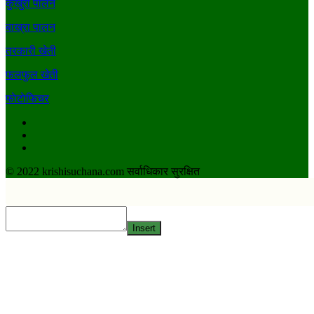
कुखुरा पालन
बाख्रा पालन
तरकारी खेती
फलफुल खेती
फाेटाेफिचर
Facebook
Youtube
Twitter
© 2022 krishisuchana.com सर्वाधिकार सुरक्षित
Insert