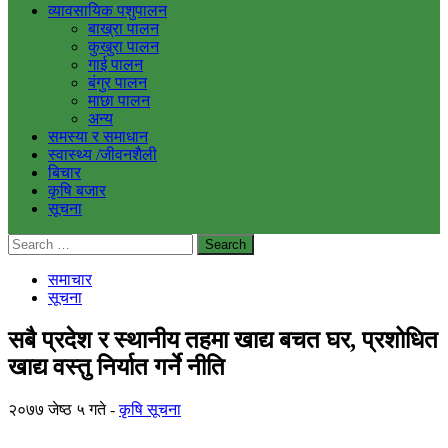
व्यावसायिक पशुपालन
बाख्रा पालन
कुखुरा पालन
गाई पालन
बंगुर पालन
माछा पालन
अन्य
समस्या र समाधान
स्वास्थ्य /जीवनशैली
बिचार
कृषि बजार
सूचना
Search
for:
समाचार
सूचना
सबै प्रदेश र स्थानीय तहमा खाद्य बचत घर, प्रशोधित
खाद्य वस्तु निर्यात गर्ने नीति
२०७७ जेष्ठ ५ गते
कृषि सूचना