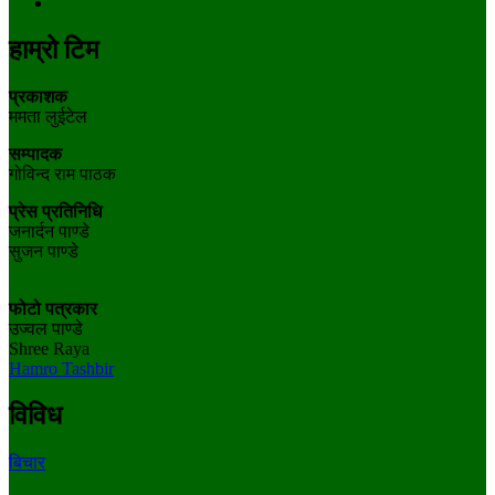
हाम्रो टिम
प्रकाशक
ममता लुईटेल
सम्पादक
गोविन्द राम पाठक
प्रेस प्रतिनिधि
जनार्दन पाण्डे
सुजन पाण्डे
फोटो पत्रकार
उज्वल पाण्डे
Shree Raya
Hamro Tashbir
विविध
बिचार