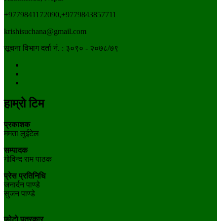
+9779841172090,+9779843857711
krishisuchana@gmail.com
सूचना विभाग दर्ता नं. : ३०९० - २०७८/७९
हाम्रो टिम
प्रकाशक
ममता लुईटेल
सम्पादक
गोविन्द राम पाठक
प्रेस प्रतिनिधि
जनार्दन पाण्डे
सुजन पाण्डे
फोटो पत्रकार