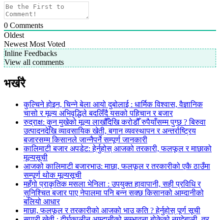
0
Comments
Oldest
Newest
Most Voted
Inline Feedbacks
View all comments
भर्खरै
कुल्चिने होइन, चिन्ने बेला आयो दुबोलाई : धार्मिक विश्वास, वैज्ञानिक
चासो र मूल्य अभिवृद्धिले बदलिँदै यसको पहिचान र बजार
रुद्राक्ष: कुन मुखेको मूल्य लाखौँदेखि करोडौँ रुपैयाँसम्म पुग्छ ? बिरुवा
उत्पादनदेखि व्यावसायिक खेती, बगान व्यवस्थापन र अन्तर्राष्ट्रिय
बजारसम्म किसानले जान्नैपर्ने सम्पूर्ण जानकारी
कालिमाटी बजार अपडेट: हेर्नुहोस् आजको तरकारी, फलफूल र माछाको
मूल्यसूची
आजको कालिमाटी बजारभाउ: माछा, फलफूल र तरकारीको एकै ठाउँमा
सम्पूर्ण थोक मूल्यसूची
महँगो प्राकृतिक मसला भेनिला : उपयुक्त हावापानी, सही प्रविधि र
सुनिश्चित बजार पाए नेपालमा पनि बन्न सक्छ किसानको आम्दानीको
बलियो आधार
माछा, फलफूल र तरकारीको आजको भाउ कति ? हेर्नुहोस् पूर्ण सूची
सुपारी खेती : दीर्घकालीन आम्दानीको सम्भावना बोकेको नगदेबाली, तर