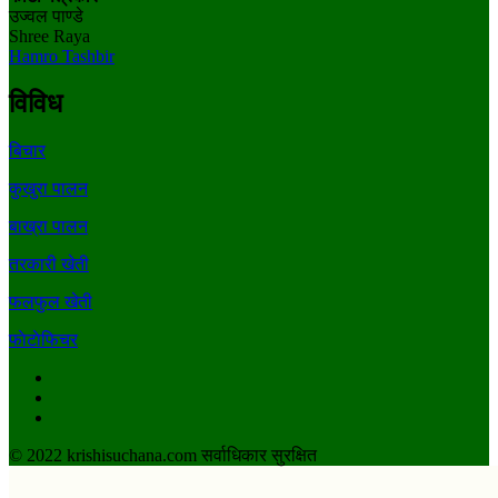
उज्वल पाण्डे
Shree Raya
Hamro Tashbir
विविध
बिचार
कुखुरा पालन
बाख्रा पालन
तरकारी खेती
फलफुल खेती
फाेटाेफिचर
Facebook
Youtube
Twitter
© 2022 krishisuchana.com सर्वाधिकार सुरक्षित