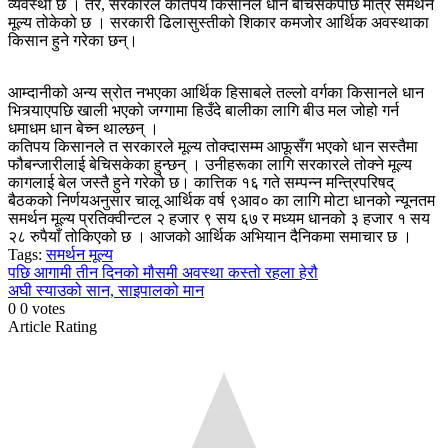
व्यवस्था छ । तर, सरकारले कतिपय किसानले धान बेचिसकेपछि मात्रै समर्थन
मूल्य तोकेको छ । सरकारी ढिलासुस्तीको शिकार कमजोर आर्थिक अवस्थाका
किसान हुने गरेका छन्।
आम्दानीको अन्य स्रोत नभएका आर्थिक हिसाबले तल्लो वर्गका किसानले धान
भित्र्याएपछि खाली भएको जग्गामा हिउँदे बालीका लागि बीउ मल जोहो गर्न
धमाधम धान बेच्न थाल्छन् ।
कतिपय किसानले त सरकारले मूल्य तोक्दासम्म आफूसँग भएको धान सस्तैमा
फौबन्जारीलाई बेचिसकेका हुन्छन् । उनीहरूका लागि सरकारले तोक्ने मूल्य
कागलाई बेल जस्तै हुने गरेको छ। कात्तिक १६ गते सम्पन्न मन्त्रिपरिषद्
बैठकको निर्णयअनुसार चालू आर्थिक वर्ष ९आव० का लागि मोटा धानको न्यूनतम
समर्थन मूल्य प्रतिक्वीन्टल २ हजार ९ सय ६७ र मध्यम धानको ३ हजार १ सय
२८ रुपैयाँ तोकिएको छ । आजको आर्थिक अभियान दैनिकमा समाचार छ ।
Tags:
समर्थन मूल्य
Continue
पछि
आगामी तीन दिनको मौसमी अवस्था कस्तो रहला हेरौ
अघी
स्याउको सान, साइपालको मान
Reading
0
0
votes
Article Rating