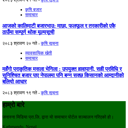
कृषि बजार
समाचार
आजको कालिमाटी बजारभाउ: माछा, फलफूल र तरकारीको एकै
ठाउँमा सम्पूर्ण थोक मूल्यसूची
२०८३ श्रावण २० गते
कृषि सूचना
व्यावसायिक खेती
समाचार
महँगो प्राकृतिक मसला भेनिला : उपयुक्त हावापानी, सही प्रविधि र
सुनिश्चित बजार पाए नेपालमा पनि बन्न सक्छ किसानको आम्दानीको
बलियो आधार
२०८३ श्रावण १९ गते
कृषि सूचना
हाम्रो बारे
जनास्ना मिडिया प्रा.लि. द्वारा यो समाचार पोर्टल सञ्चालन गरिएको हो।
Kathmandu, Nepal