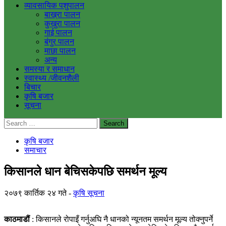
व्यावसायिक पशुपालन
बाख्रा पालन
कुखुरा पालन
गाई पालन
बंगुर पालन
माछा पालन
अन्य
समस्या र समाधान
स्वास्थ्य /जीवनशैली
बिचार
कृषि बजार
सूचना
Search
for:
कृषि बजार
समाचार
किसानले धान बेचिसकेपछि समर्थन मूल्य
२०७९ कार्तिक २४ गते
कृषि सूचना
काठमाडौं
: किसानले रोपाइँ गर्नुअघि नै धानको न्यूनतम समर्थन मूल्य तोक्नुपर्ने