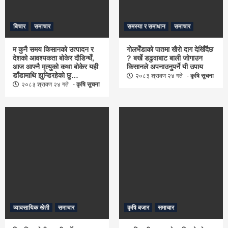
बिचार
समाचार
समस्या र समाधान
समाचार
म कुनै समय किसानको उत्पादन र
गोलभेँडाको पातमा खैरो दाग देखिँदैछ
देशको आवश्यकता बोकेर दौडिन्थेँ,
? बर्खे डढुवाबाट बाली जोगाउन
आज आफ्नै मृत्युको कथा बोकेर यही
किसानले अपनाउनुपर्ने यी उपाय
डाँडामाथि झुन्डिरहेको छु…
२०८३ श्रावण २४ गते
कृषि सूचना
२०८३ श्रावण २४ गते
कृषि सूचना
व्यावसायिक खेती
समाचार
कृषि बजार
समाचार