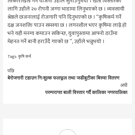
तरकारीखेती गर्ने योजना उहाँले सुनाउनुभयो । खेती विस्तारका
लागि उहाँले २० रोपनी जग्गा भाडामा लिनुभएको छ । व्यवसायी
श्रेष्ठले छजनालाई रोजगारी पनि दिनुभएको छ । “कृषिकर्म गर्ने
दक्ष जनशक्ति पाउन समस्या छ । लगनशील भएर कृषिमा लाग्ने हो
भने यही मनग्य कमाउन सकिन्छ, युवापुस्तामा आफ्नो ठाउँमा
मेहनत गर्ने बानी हराउँदै गएको छ ”, उहाँले भन्नुभयो ।
Tags:
कृषि कर्म
Continue
पछि
बेरोजगारी टहाउन निःशुल्क फलफूल तथा जडीबुटीका बिरुवा वितरण
Reading
अघी
परम्परागत बाली विस्तार गर्दै कालिका नगरपालिका