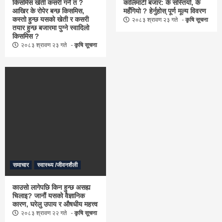
किसमिस खेती कसरी गर्ने त ?
कालिमाटी बजार: के सस्तियो, के
आखिर के रोपेर बन्छ किसमिस,
महँगियो ? हेर्नुहोस् पूर्ण मूल्य विवरण
कस्तो हुन्छ यसको खेती र कसरी
२०८३ श्रावण २३ गते
कृषि सूचना
तयार हुन्छ बजारमा पुग्ने स्वादिलो
किसमिस ?
२०८३ श्रावण २३ गते
कृषि सूचना
समाचार
स्वास्थ्य /जीवनशैली
काउसो लागेपछि किन हुन्छ असह्य
चिलाइ? जानौं यसको वैज्ञानिक
कारण, घरेलु उपाय र औषधीय महत्त्व
२०८३ श्रावण २२ गते
कृषि सूचना