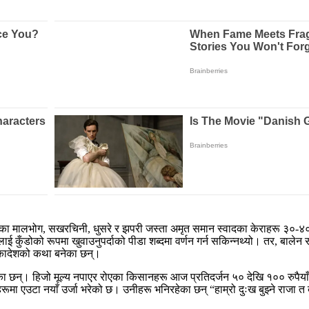
 मालभोग, सखरचिनी, धुसरे र झपरी जस्ता अमृत समान स्वादका केराहरू ३०-४० रु
ुलाई कुँडोको रूपमा खुवाउनुपर्दाको पीडा शब्दमा वर्णन गर्न सकिन्नथ्यो। तर, बाल
 एकादेशको कथा बनेका छन्।
ेका छन्। हिजो मूल्य नपाएर रोएका किसानहरू आज प्रतिदर्जन ५० देखि १०० रुपैयाँस
 एउटा नयाँ उर्जा भरेको छ। उनीहरू भनिरहेका छन् “हाम्रो दुःख बुझ्ने राजा त ब