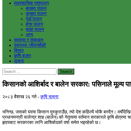
व्यावसायिक पशुपालन
बाख्रा पालन
कुखुरा पालन
गाई पालन
बंगुर पालन
माछा पालन
अन्य
समस्या र समाधान
स्वास्थ्य /जीवनशैली
बिचार
कृषि बजार
सूचना
Search
for:
किसानको आशिर्बाद र बालेन सरकार: पसिनाले मूल्य प
२०८३ बैशाख २६ गते
कृषि सूचना
भनिन्छ, जसको घरमा किसान मुस्कुराउँछ, त्यो देश कहिल्यै भोकै बस्दैन। वर्षौँ
प्रधानमन्त्री वालेन्द्र शाह (बालेन) को नेतृत्वमा वर्तमान सरकारले कृषि क्षे
हृदयबाट सरकारका लागि आशिर्बादको वर्षा समेत भइरहेको छ।