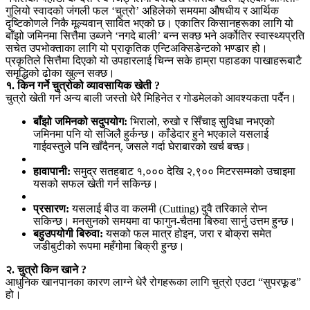
गुलियो स्वादको जंगली फल ‘चुत्रो’ अहिलेको समयमा औषधीय र आर्थिक
दृष्टिकोणले निकै मूल्यवान् सावित भएको छ। एकातिर किसानहरूका लागि यो
बाँझो जमिनमा सित्तैमा उब्जने ‘नगदे बाली’ बन्न सक्छ भने अर्कोतिर स्वास्थ्यप्रति
सचेत उपभोक्ताका लागि यो प्राकृतिक एन्टिअक्सिडेन्टको भण्डार हो।
प्रकृतिले सित्तैमा दिएको यो उपहारलाई चिन्न सके हाम्रा पहाडका पाखाहरूबाटै
समृद्धिको ढोका खुल्न सक्छ।
१. किन गर्ने चुत्रोको व्यावसायिक खेती ?
चुत्रो खेती गर्न अन्य बाली जस्तो धेरै मिहिनेत र गोडमेलको आवश्यकता पर्दैन।
बाँझो जमिनको सदुपयोग:
भिरालो, रुखो र सिँचाइ सुविधा नभएको
जमिनमा पनि यो सजिलै हुर्कन्छ। काँडेदार हुने भएकाले यसलाई
गाईवस्तुले पनि खाँदैनन्, जसले गर्दा घेराबारको खर्च बच्छ।
हावापानी:
समुद्र सतहबाट १,००० देखि २,९०० मिटरसम्मको उचाइमा
यसको सफल खेती गर्न सकिन्छ।
प्रसारण:
यसलाई बीउ वा कलमी (Cutting) दुवै तरिकाले रोप्न
सकिन्छ। मनसुनको समयमा वा फागुन-चैतमा बिरुवा सार्नु उत्तम हुन्छ।
बहुउपयोगी बिरुवा:
यसको फल मात्र होइन, जरा र बोक्रा समेत
जडीबुटीको रूपमा महँगोमा बिक्री हुन्छ।
२. चुत्रो किन खाने ?
आधुनिक खानपानका कारण लाग्ने धेरै रोगहरूका लागि चुत्रो एउटा “सुपरफूड”
हो।