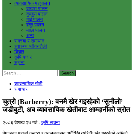
व्यावसायिक पशुपालन
बाख्रा पालन
कुखुरा पालन
गाई पालन
बंगुर पालन
माछा पालन
अन्य
समस्या र समाधान
स्वास्थ्य /जीवनशैली
बिचार
कृषि बजार
सूचना
Search
for:
व्यावसायिक खेती
समाचार
चुत्रो (Barberry): वनमै खेर गइरहेको ‘सुनौलो’
जडीबुटी, अब व्यावसायिक खेतीबाट आम्दानीको स्रोत
२०८३ बैशाख २७ गते
कृषि सूचना
नेपालका पहाडी कन्दरा र वनजङ्गलमा वर्षौँदेखि त्यत्तिकै खेर गइरहेको अमिलो-