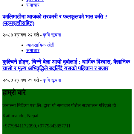
समाचार
कालिमाटीमा आजको तरकारी र फलफूलको भाउ कति ?
(मूल्यसूचीसहित)
२०८३ श्रावण २२ गते
कृषि सूचना
व्यावसायिक खेती
समाचार
कुल्चिने होइन, चिन्ने बेला आयो दुबोलाई : धार्मिक विश्वास, वैज्ञानिक
चासो र मूल्य अभिवृद्धिले बदलिँदै यसको पहिचान र बजार
२०८३ श्रावण २१ गते
कृषि सूचना
हाम्रो बारे
जनास्ना मिडिया प्रा.लि. द्वारा यो समाचार पोर्टल सञ्चालन गरिएको हो।
Kathmandu, Nepal
+9779841172090,+9779843857711