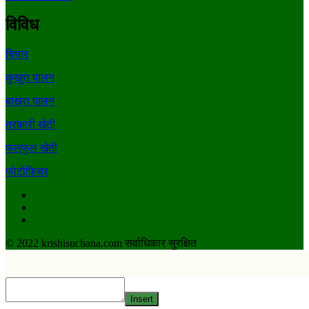
विविध
बिचार
कुखुरा पालन
बाख्रा पालन
तरकारी खेती
फलफुल खेती
फाेटाेफिचर
Facebook
Youtube
Twitter
© 2022 krishisuchana.com सर्वाधिकार सुरक्षित
Insert