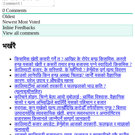
0
Comments
Oldest
Newest
Most Voted
Inline Feedbacks
View all comments
भर्खरै
किसमिस खेती कसरी गर्ने त ? आखिर के रोपेर बन्छ किसमिस, कस्तो
हुन्छ यसको खेती र कसरी तयार हुन्छ बजारमा पुग्ने स्वादिलो किसमिस ?
कालिमाटी बजार: के सस्तियो, के महँगियो ? हेर्नुहोस् पूर्ण मूल्य विवरण
काउसो लागेपछि किन हुन्छ असह्य चिलाइ? जानौं यसको वैज्ञानिक
कारण, घरेलु उपाय र औषधीय महत्त्व
कालिमाटीमा आजको तरकारी र फलफूलको भाउ कति ?
(मूल्यसूचीसहित)
कुल्चिने होइन, चिन्ने बेला आयो दुबोलाई : धार्मिक विश्वास, वैज्ञानिक
चासो र मूल्य अभिवृद्धिले बदलिँदै यसको पहिचान र बजार
रुद्राक्ष: कुन मुखेको मूल्य लाखौँदेखि करोडौँ रुपैयाँसम्म पुग्छ ? बिरुवा
उत्पादनदेखि व्यावसायिक खेती, बगान व्यवस्थापन र अन्तर्राष्ट्रिय
बजारसम्म किसानले जान्नैपर्ने सम्पूर्ण जानकारी
कालिमाटी बजार अपडेट: हेर्नुहोस् आजको तरकारी, फलफूल र माछाको
मूल्यसूची
आजको कालिमाटी बजारभाउ: माछा, फलफूल र तरकारीको एकै ठाउँमा