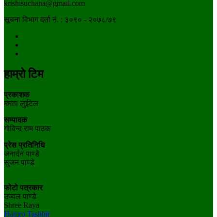
krishisuchana@gmail.com
सूचना विभाग दर्ता नं. : ३०९० - २०७८/७९
हाम्रो टिम
प्रकाशक
ममता लुईटेल
सम्पादक
गोविन्द राम पाठक
प्रेस प्रतिनिधि
जनार्दन पाण्डे
सुजन पाण्डे
फोटो पत्रकार
उज्वल पाण्डे
Shree Raya
Hamro Tashbir