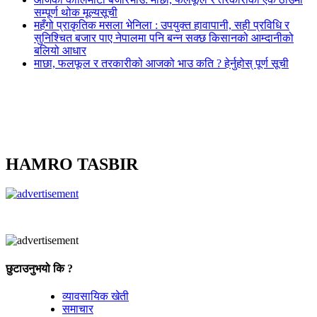
सम्पूर्ण थोक मूल्यसूची
महँगो प्राकृतिक मसला भेनिला : उपयुक्त हावापानी, सही प्रविधि र
सुनिश्चित बजार पाए नेपालमा पनि बन्न सक्छ किसानको आम्दानीको
बलियो आधार
माछा, फलफूल र तरकारीको आजको भाउ कति ? हेर्नुहोस् पूर्ण सूची
HAMRO TASBIR
छुटाउनुभयो कि ?
व्यावसायिक खेती
समाचार