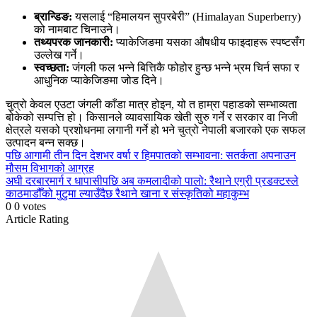
ब्रान्डिङ:
यसलाई “हिमालयन सुपरबेरी” (Himalayan Superberry)
को नामबाट चिनाउने।
तथ्यपरक जानकारी:
प्याकेजिङमा यसका औषधीय फाइदाहरू स्पष्टसँग
उल्लेख गर्ने।
स्वच्छता:
जंगली फल भन्ने बित्तिकै फोहोर हुन्छ भन्ने भ्रम चिर्न सफा र
आधुनिक प्याकेजिङमा जोड दिने।
चुत्रो केवल एउटा जंगली काँडा मात्र होइन, यो त हाम्रा पहाडको सम्भाव्यता
बोकेको सम्पत्ति हो। किसानले व्यावसायिक खेती सुरु गर्ने र सरकार वा निजी
क्षेत्रले यसको प्रशोधनमा लगानी गर्ने हो भने चुत्रो नेपाली बजारको एक सफल
उत्पादन बन्न सक्छ।
Continue
पछि
आगामी तीन दिन देशभर वर्षा र हिमपातको सम्भावना: सतर्कता अपनाउन
मौसम विभागको आग्रह
Reading
अघी
दरबारमार्ग र धापासीपछि अब कमलादीको पालो: रैथाने एग्री प्रडक्टस्ले
काठमाडौँको मुटुमा ल्याउँदैछ रैथाने खाना र संस्कृतिको महाकुम्भ
0
0
votes
Article Rating