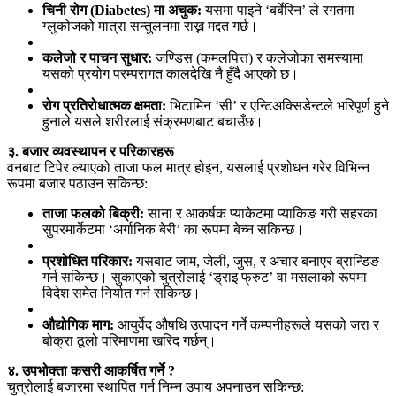
चिनी रोग (Diabetes) मा अचुक:
यसमा पाइने ‘बर्बेरिन’ ले रगतमा
ग्लुकोजको मात्रा सन्तुलनमा राख्न मद्दत गर्छ।
कलेजो र पाचन सुधार:
जण्डिस (कमलपित्त) र कलेजोका समस्यामा
यसको प्रयोग परम्परागत कालदेखि नै हुँदै आएको छ।
रोग प्रतिरोधात्मक क्षमता:
भिटामिन ‘सी’ र एन्टिअक्सिडेन्टले भरिपूर्ण हुने
हुनाले यसले शरीरलाई संक्रमणबाट बचाउँछ।
३. बजार व्यवस्थापन र परिकारहरू
वनबाट टिपेर ल्याएको ताजा फल मात्र होइन, यसलाई प्रशोधन गरेर विभिन्न
रूपमा बजार पठाउन सकिन्छ:
ताजा फलको बिक्री:
साना र आकर्षक प्याकेटमा प्याकिङ गरी सहरका
सुपरमार्केटमा ‘अर्गानिक बेरी’ का रूपमा बेच्न सकिन्छ।
प्रशोधित परिकार:
यसबाट जाम, जेली, जुस, र अचार बनाएर ब्रान्डिङ
गर्न सकिन्छ। सुकाएको चुत्रोलाई ‘ड्राइ फ्रुट’ वा मसलाको रूपमा
विदेश समेत निर्यात गर्न सकिन्छ।
औद्योगिक माग:
आयुर्वेद औषधि उत्पादन गर्ने कम्पनीहरूले यसको जरा र
बोक्रा ठूलो परिमाणमा खरिद गर्छन्।
४. उपभोक्ता कसरी आकर्षित गर्ने ?
चुत्रोलाई बजारमा स्थापित गर्न निम्न उपाय अपनाउन सकिन्छ: