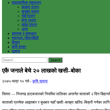
व्यावसायिक पशुपालन
बाख्रा पालन
कुखुरा पालन
गाई पालन
बंगुर पालन
माछा पालन
अन्य
समस्या र समाधान
स्वास्थ्य /जीवनशैली
बिचार
कृषि बजार
सूचना
Search
for:
एकै जनाले बेचे २० लाखको खसी–बोका
२०७५ भाद्र १० गते
कृषि सूचना
सिमरा — निजगढ हाटबजारको नियमित तालिका अन्तर्गत साताको २ दिन बिहानदेख
साताको प्रत्येक आइतबार र बुधबार यहाँ खसी–बाख्रा खरिद–बिक्री गर्नका लाग