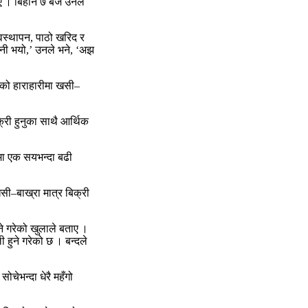
ए । बिहान ७ बजे उनले
यवस्थापन, पाठो खरिद र
ानी भयो,’ उनले भने, ‘अझ
खको हाराहारीमा खसी–
री हुनुका साथै आर्थिक
मा एक सयभन्दा बढी
ी–बाख्रा मात्र बिक्री
ने गरेको खुलाले बताए ।
हुने गरेको छ । बन्दले
ेभन्दा धेरै महँगो