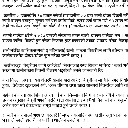
सात महिना समय लगाएर ठूलो संख्यामा पशुपालन गरेका निजगढ ४ वागदेवका किर
ल्याएका खसी–बोकामध्ये ७० वटा ९ नबज्दै बिक्री भइसकेका थिए । ठूलो र बढ
‘कम्तीमा ७ हजारदेखि ३० हजार रुपैयाँ हाराहारीमा ७० वटा खसी बोका बिक्री गरें
खसी बाख्रा स्याहार सुसार गर्ने एक कर्मचारीको तलब खर्च समेत गरी १५ लाख रु
केही खसी–बाख्रा बिक्री गर्न बाँकी नै छन् ।’ खसी–बाख्रा पालनबाट राम्रै आम्द
आफ्नो गाउँका धरैले १५/२० वटाको संख्यामा मात्र खसी–बाख्रा पालेका छन् । 
बाख्रा खरिद–बिक्री हुने गरेको निजगढ हाट बजारको ठेक्का साकार गरेका ठेकेद
असोजदेखि कात्तिकसम्मको ३ महिनालाई खसी–बाख्रा बिक्रीका लागि ठेकेदार पक्
कारोबारसमेत दोब्बर/चौबर पुग्ने गरेको उनले बताए ।
‘खसीबाख्रा बिक्रीका लागि अहिलेको सिजनलाई अफ सिजन मानिन्छ,’ उनले भने,
संख्यामा खसीबाख्रा बिक्री वितरण भइरहेको उनले जानकारी दिए ।
बारा जिल्ला लगायत यस क्षेत्रमै खसीबाख्रा खरिद–बिक्रीका लागि निजगढ निय
हुन्छ,’ ठेकेदार खुलालले थपे, ‘अरू चौपाया तथा खाद्य सामग्री बिक्रीका लागि
यहाँको बजारमा खसीबोका खरिद गर्न बारा जिल्लाको विभिन्न स्थानसँगै वीरगन्ज,
उनका अनुसार बिक्री भएको प्रति गोटा खसीबाट ३५ रुपैयाँ निकासी कर असुल्ने 
असेर परेन भने ठेक्काबाट राम्रो फाइदा हुने उनले बताए ।
सजिलै बजार पाउने भएपछि विस्तारै निजगढ नगरपालिकामा खसीबाख्रा पालन फस्टा
भएकाले खाली हात नै घर फर्किन थालेको उनले बताए ।