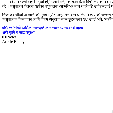
‘माग बढेपछि खसी महंगो भएको हो,’ उनले भने, ‘कतिपय बेला बिचौलियाको बदमासील
गरे । पशुपालन क्षेत्रमा यहाँका पशुपालक आत्मनिर्भर बन्न थालेपछि उनीहरू
निजगढबासीको आम्दानीको मुख्य स्रोत पशुपालन बन्न थालेपछि त्यसको संरक्षण 
‘पशुपालक किसानका लागि विशेष अनुदान रकम छुट्याएको छ,’ उनले भने, ‘यहा
Continue
पछि
क्वाँटीको धार्मिक, सांस्कृतीक र स्वास्थ्य सम्बन्धी महत्व
अघी
कृषि र खाद्य सुरक्षा
Reading
0
0
votes
Article Rating