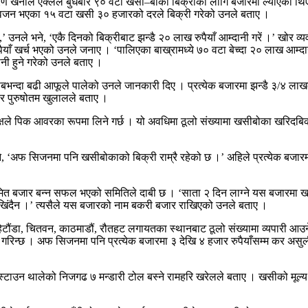
ण खनाल एक्लैले बुधबार ९० वटा खसी–बोका बिक्रीका लागि बजारमा ल्याएका थि
ी वजन भएका १५ वटा खसी ३० हजारको दरले बिक्री गरेको उनले बताए ।
,’ उनले भने, ‘एकै दिनको बिक्रीबाट झन्डै २० लाख रुपैयाँ आम्दानी गरें ।’ खोर व्
पैयाँ खर्च भएको उनले जनाए । ‘पालिएका बाख्रामध्ये ७० वटा बेच्दा २० लाख आम्द
ानी हुने गरेको उनले बताए ।
सबभन्दा बढी आफूले पालेको उनले जानकारी दिए । प्रत्येक बजारमा झन्डै ३/४ ला
ार पुरुषोतम खुलालले बताए ।
षले पिक आवरका रूपमा लिने गर्छ । यो अवधिमा ठूलो संख्यामा खसीबोका खरिदबिक्
 ‘अफ सिजनमा पनि खसीबोकाको बिक्री राम्रै रहेको छ ।’ अहिले प्रत्येक बजार
मित बजार बन्न सफल भएको समितिले दाबी छ । ‘साता २ दिन लाग्ने यस बजारमा खस
 राखिंदैन ।’ त्यसैले यस बजारको नाम बकरी बजार राखिएको उनले बताए ।
 हेटौंडा, चितवन, काठमाडौं, रौतहट लगायतका स्थानबाट ठूलो संख्यामा व्यपारी आउ
गरिन्छ । अफ सिजनमा पनि प्रत्येक बजारमा ३ देखि ४ हजार रुपैयाँसम्म कर असुली 
उन थालेको निजगढ ७ मन्डारी टोल बस्ने रामहरि खरेलले बताए । खसीको मूल्य सोच