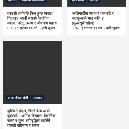
समाचार
स्वास्थ्य /जीवनशैली
कृषि बजार
समाचार
काउसो लागेपछि किन हुन्छ असह्य
कालिमाटीमा आजको तरकारी र
चिलाइ? जानौं यसको वैज्ञानिक
फलफूलको भाउ कति ?
कारण, घरेलु उपाय र औषधीय महत्त्व
(मूल्यसूचीसहित)
२०८३ श्रावण २२ गते
कृषि सूचना
२०८३ श्रावण २२ गते
कृषि सूचना
व्यावसायिक खेती
समाचार
कुल्चिने होइन, चिन्ने बेला आयो
दुबोलाई : धार्मिक विश्वास, वैज्ञानिक
चासो र मूल्य अभिवृद्धिले बदलिँदै
यसको पहिचान र बजार