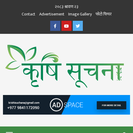
Skip
२०८३ श्रावण २३
to
Contact
Advertisement
Image Gallery
फोटो फिचर
content
Facebook
Youtube
Twitter
कृषि सूचना
THE BEST AGRICULTURE NEWS PORTAL OF NEPAL
KRISHISUCHANA
Primary