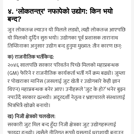
४. ‘लोकतन्त्र’ नफापेको उद्योग: किन भयो
बन्द?
जुन लोकतन्त्र ल्याउन यो मिलले लड्यो, त्यही लोकतन्त्र आएपछि
यो मिलको दुर्दिन सुरु भयो। उद्योगका पूर्व प्रशासक तारानाथ
तिम्सिनाका अनुसार उद्योग बन्द हुनुमा मुख्यत: तीन कारण छन्:
क) राजनीतिक भर्तीकेन्द्र:
२०४६ सालपछि सरकार परिवर्तन पिच्छे मिलको महाप्रबन्धक
(GM) फेरिने र राजनीतिक कार्यकर्ता भर्ती गर्ने क्रम बढ्यो। जुम्ला
र पोखराका मानिस (जसलाई जुट खेती र उद्योगबारे केही ज्ञान
थिएन) महाप्रबन्धक बनेर आए। उनीहरूले ‘जुट के हो?’ भनेर बुझ्न
नपाउँदै सरकार ढल्थ्यो। अदूरदर्शी नेतृत्व र भ्रष्टाचारले संस्थालाई
भित्रभित्रै खोक्रो बनायो।
ख) निजी क्षेत्रको चलखेल:
सरकारी जुट मिल बन्द हुँदा निजी क्षेत्रका जुट उद्योगहरूलाई
फाइदा हुन्थ्यो। त्यसैले नीतिगत रूपमै यसलाई धराशायी बनाउन