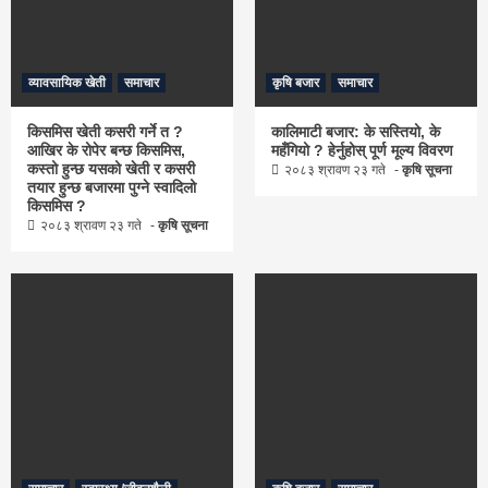
व्यावसायिक खेती
समाचार
कृषि बजार
समाचार
किसमिस खेती कसरी गर्ने त ?
कालिमाटी बजार: के सस्तियो, के
आखिर के रोपेर बन्छ किसमिस,
महँगियो ? हेर्नुहोस् पूर्ण मूल्य विवरण
कस्तो हुन्छ यसको खेती र कसरी
२०८३ श्रावण २३ गते
कृषि सूचना
तयार हुन्छ बजारमा पुग्ने स्वादिलो
किसमिस ?
२०८३ श्रावण २३ गते
कृषि सूचना