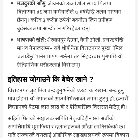
मजदुरको आँसु:
जीवनको ऊर्जाशील समय मिलमा
बिताएका ४६ जना कर्मचारीले ७ वर्षदेखि तलब पाएका
छैनन्। करिब ३ करोड रुपैयाँ बक्यौता लिन उनीहरू
बुढेसकालमा आन्दोलन गरिरहेका छन्।
भाषणको खेती:
शेरबहादुर देउवा, केपी ओली, प्रचण्डदेखि
माधव नेपालसम्म– सबै शीर्ष नेता विराटनगर पुग्दा “मिल
चलाउँछु” भनेर भाषण गर्छन्। तर सिंहदरबार पुगेपछि यो
ऐतिहासिक धरोहरलाई बिर्सन्छन्।
इतिहास जोगाउने कि बेचेर खाने ?
विराटनगर जुट मिल बन्द हुनु भनेको एउटा कारखाना बन्द हुनु
मात्र होइन। यो नेपालको आत्मनिर्भरताको सपना टुट्नु हो, हजारौं
किसानको पेटमा लात लाग्नु हो र ऐतिहासिक विरासत मेटिनु हो।
अहिले मिलको सञ्चालक समिति नेतृत्वविहीन छ। अर्बौंको
सम्पत्तिमाथि भूमाफिया र दलालहरूको आँखा लागिसकेको छ।
यदि सरकारले यसलाई औद्योगिक सङ्ग्रहालयको रूपमा विकास