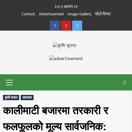
Skip
२०८३ श्रावण २२
to
Contact
Advertisement
Image Gallery
फोटो फिचर
content
Facebook
Youtube
Twitter
कृषि सूचना
THE BEST AGRICULTURE NEWS PORTAL OF NEPAL
KRISHISUCHANA
Primary
Menu
कृषि बजार
समाचार
कालीमाटी बजारमा तरकारी र
फलफूलको मूल्य सार्वजनिक: