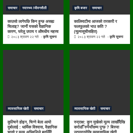
समाचार
स्वास्थ्य /जीवनशैली
कृषि बजार
समाचार
काउसो लागेपछि किन हुन्छ असह्य
कालिमाटीमा आजको तरकारी र
चिलाइ? जानौं यसको वैज्ञानिक
फलफूलको भाउ कति ?
कारण, घरेलु उपाय र औषधीय महत्त्व
(मूल्यसूचीसहित)
२०८३ श्रावण २२ गते
कृषि सूचना
२०८३ श्रावण २२ गते
कृषि सूचना
व्यावसायिक खेती
समाचार
व्यावसायिक खेती
समाचार
कुल्चिने होइन, चिन्ने बेला आयो
रुद्राक्ष: कुन मुखेको मूल्य लाखौँदेखि
दुबोलाई : धार्मिक विश्वास, वैज्ञानिक
करोडौँ रुपैयाँसम्म पुग्छ ? बिरुवा
चासो र मूल्य अभिवृद्धिले बदलिँदै
उत्पादनदेखि व्यावसायिक खेती,