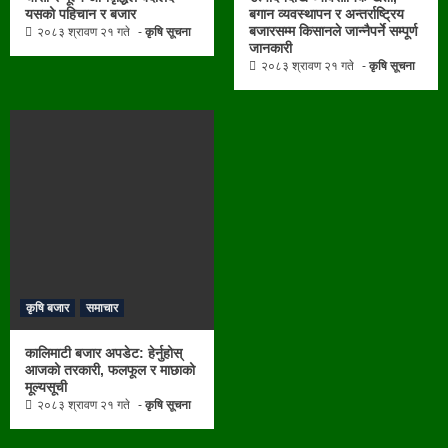
यसको पहिचान र बजार
बगान व्यवस्थापन र अन्तर्राष्ट्रिय
बजारसम्म किसानले जान्नैपर्ने सम्पूर्ण
२०८३ श्रावण २१ गते
कृषि सूचना
जानकारी
२०८३ श्रावण २१ गते
कृषि सूचना
कृषि बजार
समाचार
कालिमाटी बजार अपडेट: हेर्नुहोस्
आजको तरकारी, फलफूल र माछाको
मूल्यसूची
२०८३ श्रावण २१ गते
कृषि सूचना