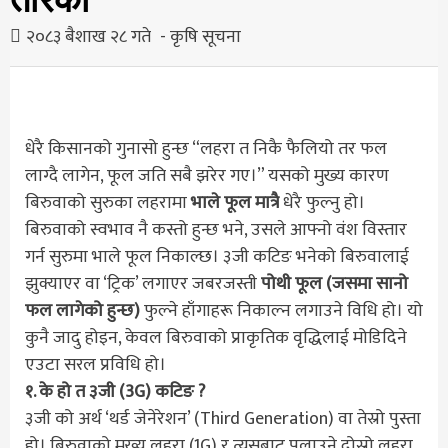
२०८३ बैशाख २८ गते
कृषि सूचना
धेरै किसानको गुनासो हुन्छ “लहरा त निकै फैलियो तर फल
लाग्दै लागेन, फूल जति सबै झरेर गए।” यसको मुख्य कारण
बिरुवाको सुरुका लहरामा
भाले फूल मात्रै
धेरै फुल्नु हो।
बिरुवाको स्वभाव नै कस्तो हुन्छ भने, उसले आफ्नो वंश विस्तार
गर्न सुरुमा भाले फूल निकाल्छ। ३जी कटिङ भनेको बिरुवालाई
झुक्याएर वा ‘ट्रिक’ लगाएर जबरजस्ती
पोथी फूल (जसमा सानो
फल लागेको हुन्छ)
फुल्ने हाँगाहरू निकाल्न लगाउने विधि हो। यो
कुनै जादु होइन, केवल बिरुवाको प्राकृतिक वृद्धिलाई मोडिदिने
एउटा सरल प्रविधि हो।
१. के हो त ३जी (3G) कटिङ ?
३जी को अर्थ ‘थर्ड जेनेरेशन’ (Third Generation) वा तेस्रो पुस्ता
हो। बिरुवाको मुख्य लहरा (1G) र त्यसबाट पलाउने दोस्रो लहरा