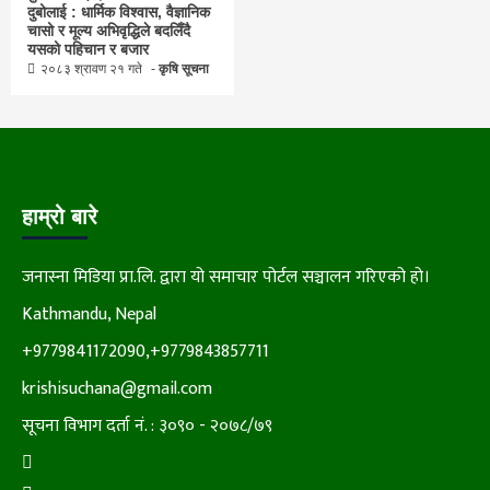
दुबोलाई : धार्मिक विश्वास, वैज्ञानिक
चासो र मूल्य अभिवृद्धिले बदलिँदै
यसको पहिचान र बजार
२०८३ श्रावण २१ गते
कृषि सूचना
हाम्रो बारे
जनास्ना मिडिया प्रा.लि. द्वारा यो समाचार पोर्टल सञ्चालन गरिएको हो।
Kathmandu, Nepal
+9779841172090,+9779843857711
krishisuchana@gmail.com
सूचना विभाग दर्ता नं. : ३०९० - २०७८/७९