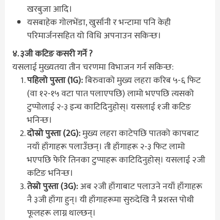
खरबुजा आदि।
यसबाहेक गोलभेंडा, खुर्सानी र भन्टामा पनि केही
परिमार्जनसहित यो विधि अपनाउन सकिन्छ।
४. ३जी कटिङ कसरी गर्ने ?
यसलाई मुख्यतया तीन चरणमा विभाजन गर्न सकिन्छ:
पहिलो पुस्ता (1G):
बिरुवाको मुख्य लहरा करिब ५-६ फिट
(वा १२-१५ वटा पात पलाएपछि) लामो भएपछि त्यसको
टुप्पोलाई २-३ इन्च काटिदिनुहोस्। यसलाई १जी कटिङ
भनिन्छ।
दोस्रो पुस्ता (2G):
मुख्य लहरा काटेपछि पातको कापबाट
नयाँ हाँगाहरू पलाउँछन्। ती हाँगाहरू २-३ फिट लामो
भएपछि फेरि तिनका टुप्पाहरू काटिदिनुहोस्। यसलाई २जी
कटिङ भनिन्छ।
तेस्रो पुस्ता (3G):
अब २जी हाँगाबाट पलाउने नयाँ हाँगाहरू
नै ३जी हाँगा हुन्। यी हाँगाहरूमा सुरुदेखि नै प्रशस्त पोथी
फूलहरू लाग्न थाल्छन्।