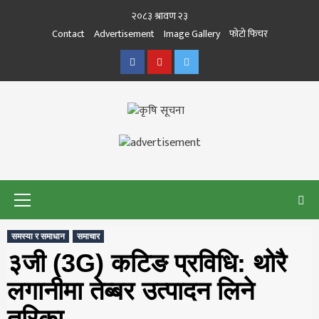
Skip
२०८३ श्रावण २३
to
Contact
Advertisement
Image Gallery
फोटो फिचर
content
Facebook
Youtube
Twitter
कृषि सूचना
THE BEST AGRICULTURE NEWS PORTAL OF NEPAL
KRISHISUCHANA
Primary
Menu
समस्या र समाधान
समाचार
३जी (3G) कटिङ प्रविधि: थोरै
लगानीमा तेब्बर उत्पादन लिने
तरिका