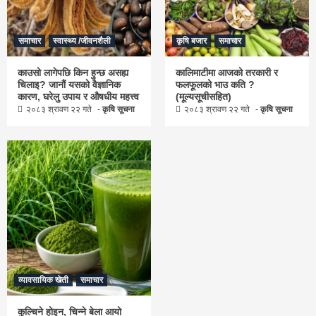
समाचार
स्वास्थ्य /जीवनशैली
कृषि बजार
समाचार
काउसो लागेपछि किन हुन्छ असह्य
कालिमाटीमा आजको तरकारी र
चिलाइ? जानौं यसको वैज्ञानिक
फलफूलको भाउ कति ?
कारण, घरेलु उपाय र औषधीय महत्त्व
(मूल्यसूचीसहित)
२०८३ श्रावण २२ गते
कृषि सूचना
२०८३ श्रावण २२ गते
कृषि सूचना
व्यावसायिक खेती
समाचार
कुल्चिने होइन, चिन्ने बेला आयो