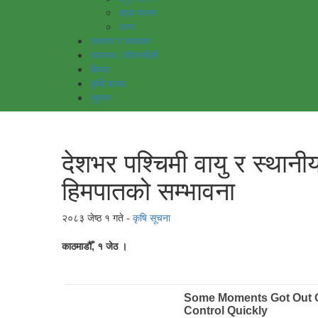
माछा पालन
अन्य
समस्या र समाधान
स्वास्थ्य /जीवनशैली
बिचार
कृषि बजार
सूचना
देशभर पश्चिमी वायु र स्थानी
हिमपातको सम्भावना
२०८३ जेष्ठ १ गते
कृषि सूचना
काठमाडौँ, १ जेठ ।