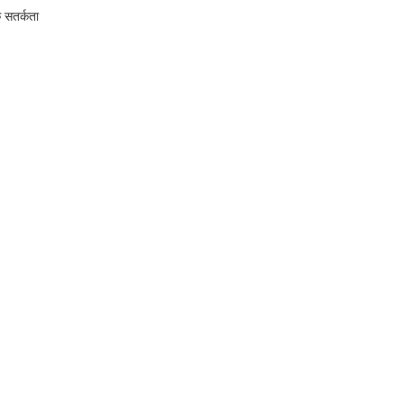
क सतर्कता