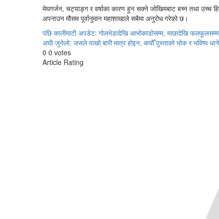
मेघगर्जन, चट्याङ्ग र वर्षाका कारण हुन सक्ने जोखिमबाट बच्न तथा उच्च हि
अपनाउन मौसम पूर्वानुमान महाशाखाले सबैमा अनुरोध गरेको छ।
Continue
पछि
कालीमाटी अपडेट: गोलभेडादेखि आभोकाडोसम्म, माछादेखि फलफूलसम्मको
अघी
जुनेलो: जसले पाखो बारी मात्र होइन, कयौँ पुस्ताको भोक र भविष्य धान
Reading
0
0
votes
Article Rating