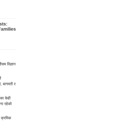
ौसम विज्ञान
ै
ी, बागमती र
शका केही
वना रहेको
ा क्रमिक