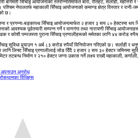
 बागमती सिँचाइ आयोजनाको स्तरोन्नतिमार्फत बारा, रौतहट, सर्लाही, महोत्तरी 
छ। पश्चिम नेपालतर्फ महाकाली सिँचाइ आयोजनाको कमाण्ड क्षेत्र विस्तार र रान
एको छ।
ना र प्रगन्ना-बड्कापथ सिँचाइ आयोजनामार्फत २ हजार ३ सय ८० हेक्टरमा थप स
जनाको आवश्यक पूर्वतयारी सम्पन्न गर्ने र वाणगंगा तथा नारायणी सिँचाइ आयोजनाहरूक
ण्डक र कोशी पम्पजस्ता पुराना सिँचाइ प्रणालीहरूको मर्मतका लागि ४४ करोड रुप
 सुविधा पुर्‍याउन १ अर्ब ८३ करोड रुपैयाँ विनियोजन गरिएको छ। सर्लाही र धनुषाम
का लागि लिफ्ट सिँचाइ प्रणालीलाई जोड दिँदै २ हजार २ सय ३० हेक्टर जमिनमा सुव
र तटबन्ध निर्माण र २१० हेक्टर जग्गा उकास गर्ने लक्ष्य राख्दै महाकाली, कर्णाल
ता अपनाउन अनुरोध
ो रोकथामका विधिहरू