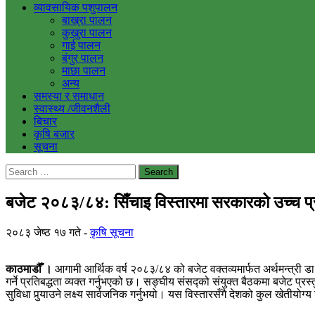
व्यावसायिक पशुपालन
बाख्रा पालन
कुखुरा पालन
गाई पालन
बंगुर पालन
माछा पालन
अन्य
समस्या र समाधान
स्वास्थ्य /जीवनशैली
बिचार
कृषि बजार
सूचना
Search
for:
बजेट २०८३/८४: सिँचाइ विस्तारमा सरकारको उच्च प्रा
२०८३ जेष्ठ १७ गते
कृषि सूचना
काठमाडौँ ।
आगामी आर्थिक वर्ष २०८३/८४ को बजेट वक्तव्यमार्फत अर्थमन्त्री डा. स
गर्ने प्रतिबद्धता व्यक्त गर्नुभएको छ। सङ्घीय संसद्को संयुक्त बैठकमा बजेट प्रस
सुविधा पुर्‍याउने लक्ष्य सार्वजनिक गर्नुभयो। यस विस्तारसँगै देशको कुल खेतीय