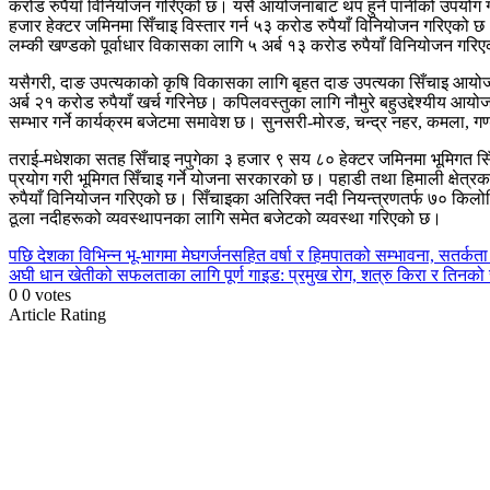
करोड रुपैयाँ विनियोजन गरिएको छ। यसै आयोजनाबाट थप हुने पानीको उपयोग गरी
हजार हेक्टर जमिनमा सिँचाइ विस्तार गर्न ५३ करोड रुपैयाँ विनियोजन गरिएको 
लम्की खण्डको पूर्वाधार विकासका लागि ५ अर्ब १३ करोड रुपैयाँ विनियोजन गरि
यसैगरी, दाङ उपत्यकाको कृषि विकासका लागि बृहत दाङ उपत्यका सिँचाइ आयोज
अर्ब २१ करोड रुपैयाँ खर्च गरिनेछ। कपिलवस्तुका लागि नौमुरे बहुउद्देश्यीय आयो
सम्भार गर्ने कार्यक्रम बजेटमा समावेश छ। सुनसरी-मोरङ, चन्द्र नहर, कमला, ग
तराई-मधेशका सतह सिँचाइ नपुगेका ३ हजार ९ सय ८० हेक्टर जमिनमा भूमिगत सिँचाइ
प्रयोग गरी भूमिगत सिँचाइ गर्ने योजना सरकारको छ। पहाडी तथा हिमाली क्षेत्र
रुपैयाँ विनियोजन गरिएको छ। सिँचाइका अतिरिक्त नदी नियन्त्रणतर्फ ७० किलोमिट
ठूला नदीहरूको व्यवस्थापनका लागि समेत बजेटको व्यवस्था गरिएको छ।
Continue
पछि
देशका विभिन्न भू-भागमा मेघगर्जनसहित वर्षा र हिमपातको सम्भावना, सतर्क
अघी
धान खेतीको सफलताका लागि पूर्ण गाइड: प्रमुख रोग, शत्रु किरा र तिनक
Reading
0
0
votes
Article Rating