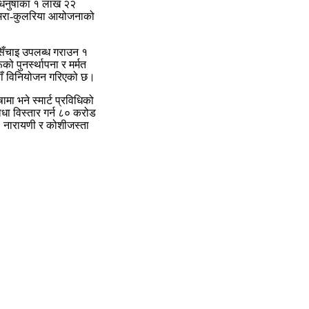
र धनुषाका १ लाख २२
ी-जमरा-कुलरिया आयोजनाको
िँचाइ उपलब्ध गराउन १
ो पुनर्स्थापना र मर्मत
ैयाँ विनियोजन गरिएको छ।
ा भने स्मार्ट प्रविधिको
िधा विस्तार गर्न ८० करोड
ी, नारायणी र कोशीजस्ता