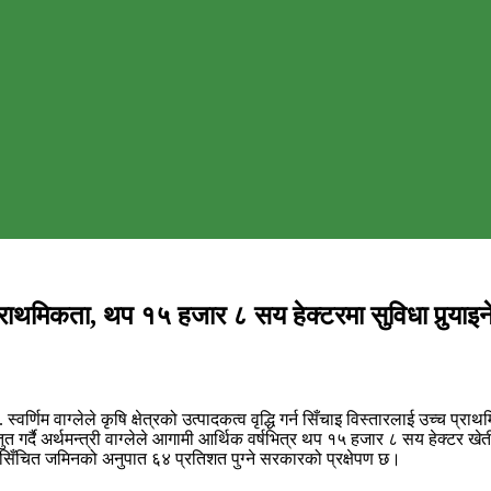
थमिकता, थप १५ हजार ८ सय हेक्टरमा सुविधा पुर्‍याइन
्वर्णिम वाग्लेले कृषि क्षेत्रको उत्पादकत्व वृद्धि गर्न सिँचाइ विस्तारलाई उच्च प
्तुत गर्दै अर्थमन्त्री वाग्लेले आगामी आर्थिक वर्षभित्र थप १५ हजार ८ सय हेक्टर ख
ोग्य सिँचित जमिनको अनुपात ६४ प्रतिशत पुग्ने सरकारको प्रक्षेपण छ।