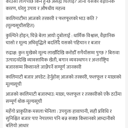
काउसो लागेपछि किन हुन्छ असह्य चिलाइ? जानौं यसको वैज्ञानिक
कारण, घरेलु उपाय र औषधीय महत्त्व
कालिमाटीमा आजको तरकारी र फलफूलको भाउ कति ?
(मूल्यसूचीसहित)
कुल्चिने होइन, चिन्ने बेला आयो दुबोलाई : धार्मिक विश्वास, वैज्ञानिक
चासो र मूल्य अभिवृद्धिले बदलिँदै यसको पहिचान र बजार
रुद्राक्ष: कुन मुखेको मूल्य लाखौँदेखि करोडौँ रुपैयाँसम्म पुग्छ ? बिरुवा
उत्पादनदेखि व्यावसायिक खेती, बगान व्यवस्थापन र अन्तर्राष्ट्रिय
बजारसम्म किसानले जान्नैपर्ने सम्पूर्ण जानकारी
कालिमाटी बजार अपडेट: हेर्नुहोस् आजको तरकारी, फलफूल र माछाको
मूल्यसूची
आजको कालिमाटी बजारभाउ: माछा, फलफूल र तरकारीको एकै ठाउँमा
सम्पूर्ण थोक मूल्यसूची
महँगो प्राकृतिक मसला भेनिला : उपयुक्त हावापानी, सही प्रविधि र
सुनिश्चित बजार पाए नेपालमा पनि बन्न सक्छ किसानको आम्दानीको
बलियो आधार