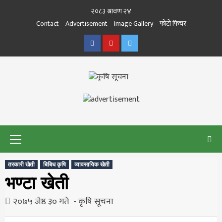
Skip
२०८३ श्रावण २४
to
Contact
Advertisement
Image Gallery
फोटो फिचर
content
Facebook
Youtube
Twitter
कृषि सूचना
THE BEST AGRICULTURE NEWS PORTAL OF NEPAL
KRISHISUCHANA
Primary
Menu
तरकारी खेती
बिबिध कृषि
व्यावसायिक खेती
भण्टा खेती
२०७५ जेष्ठ ३० गते
कृषि सूचना