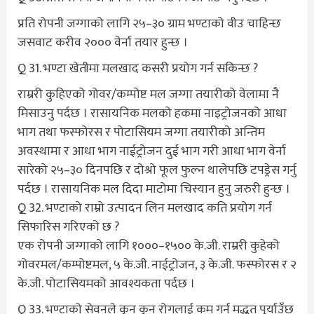
प्रति रोपनी जग्गाको लागि २५–३० ग्राम भण्टाको वीउ चाहिन्छ
जसवाट करीव २००० वेर्ना तयार हुन्छ ।
Q 31. भण्टा खेतीमा मलखाद कसरी प्रयोग गर्न सकिन्छ ?
राम्ररी कुहिएको गोवर/कम्पोष्ट मल जग्गा तयारीको वेलामा नै
मिसाउनु पर्दछ । रासायनिक मलको हकमा नाइट्रोजनको आधा
भाग तथा फस्फोरस र पोटासियम जग्गा तयारीको अन्तिम
अवस्थामा र आधा भाग नाईट्रोजन दुई भाग गरी आधा भाग वेर्ना
सारेको २५–३० दिनपछि र दोश्रो फूल फुल्न थालेपछि टपड्रेस गर्नु
पर्दछ । रासायनिक मल दिदा माटोमा चिस्यान हुनु जरुरी हुन्छ ।
Q 32. भण्टाको राम्रो उत्पादन लिन मलखाद कति प्रयोग गर्न
सिफारिस गरिएको छ ?
एक रोपनी जग्गाको लागि १०००–१५०० के.जी. राम्ररी कुहेको
गोवरमल/कम्पोष्टमल, ५ के.जी. नाईट्रोजन, ३ के.जी. फस्फोरस र २
के.जी. पोटासियमको आवश्यकता पर्दछ ।
Q 33. भण्टाको सेवनले कुन कुन रोगलाई कम गर्न मद्धत पुर्याउँछ