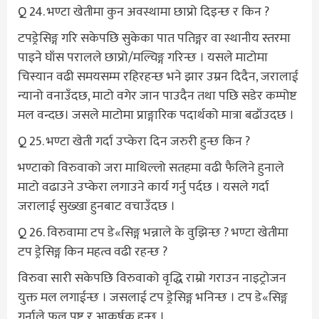
Q 24. भण्टा खेतीमा कुन अवस्थामा छाप्रो दिइन्छ र किन ?
टपड्रेसिङ्ग गरि सकेपछि सुकेका पात पतिङ्गर वा स्थानीय स्तरमा
पाइने घाँस परालले छाप्रो/मल्चिङ्ग गरिन्छ । यसले माटोमा
चिस्यान वढी समयसम्म रहिरहन्छ भने झार उम्रन दिदैन, जरालाई
न्यानो वनाउँदछ, माटो वगेर जान पाउदैन तथा पछि सडेर कम्पोष्ट
मल वन्दछ। जसले माटोमा प्राङ्गारिक पदार्थको मात्रा बढाँउदछ ।
Q 25. भण्टा खेती गर्दा उप्केरा दिन जरुरी हुन्छ किन ?
भण्टाको विरुवाको जरा माथिल्लो सतहमा वढी फैलिने हुनाले
माटो वढाउने उप्केरा लगाउने कार्य गर्नु पर्दछ । यसले गर्दा
जरालाई सुख्खा हुनबाट वचाउँदछ ।
Q 26. विरुवामा टप डे«सिङ्ग भन्नाले के वुझिन्छ ? भण्टा खेतीमा
टप ड्रेसिङ्ग किन महत्व वढी रहन्छ ?
विरुवा सारी सकेपछि विरुवाको वृद्धि राम्रो गराउन नाइट्रोजन
युक्त मल लगाईन्छ । जसलाई टप ड्रेसिङ्ग भनिन्छ । टप डे«सिङ्ग
गर्नाले फल पुष्ट र आकर्षक हुन्छ ।