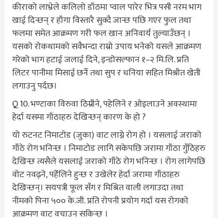
कीराको लाभ्रेले कलिलो डाँठमा प्वाल पारेर भित्र पसी नरम भाग
खाई दिन्छन् र हाँगा विस्तारै सुक्दै जान्छ पछि गएर फुल तथा
फलमा समेत आक्रमण गरी फल खान अनिवार्य तुल्याउँछन् ।
यसको रोकथामको सवैभन्दा राम्रो उपाय भनेको यसले आक्रमण
गरेको भाग हटाई जलाई दिने, इन्डोसल्फान १–२ मि.लि. प्रति
लिटर पानीमा मिसाई छर्ने तथा सुप र धनिया सहित मिश्रीत खेती
लगाउनु पर्दछ।
Q 10. भण्टाका विरुवा ठिम्रीने, पहेलिने र ओइलाउने अवस्थामा
हेर्दा यसमा गाँठाहरु देखिन्छन् कारण के हो ?
यो रुटनट निमाटोड (जुका) वाट लाग्ने रोग हो । यसलाई जराको
गाँठे रोग भनिन्छ । निमाटोड लागि सकेपछि जरामा गाँठा गुँठिहरु
देखिन्छ त्यसैले यसलाई जराको गाँठे रोग भनिन्छ । रोग लागेपछि
वोट नवढ्ने, पहेँलिने हुन्छ र उखेलेर हेर्दा जरामा गाँठाहरु
देखिन्छन्। सयपत्री फूल सँग र मिश्रित वाली लगाउदा तथा
नीमको पिना ५०० के.जी. प्रति रोपनी प्रयोग गर्दा यस रोगको
आक्रमण वाट वचाउन सकिन्छ ।