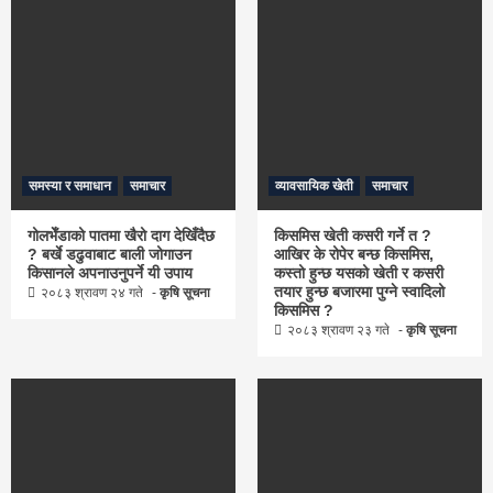
समस्या र समाधान
समाचार
व्यावसायिक खेती
समाचार
गोलभेँडाको पातमा खैरो दाग देखिँदैछ
किसमिस खेती कसरी गर्ने त ?
? बर्खे डढुवाबाट बाली जोगाउन
आखिर के रोपेर बन्छ किसमिस,
किसानले अपनाउनुपर्ने यी उपाय
कस्तो हुन्छ यसको खेती र कसरी
तयार हुन्छ बजारमा पुग्ने स्वादिलो
२०८३ श्रावण २४ गते
कृषि सूचना
किसमिस ?
२०८३ श्रावण २३ गते
कृषि सूचना