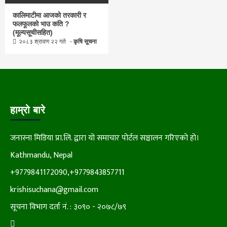
कालिमाटीमा आजको तरकारी र
फलफूलको भाउ कति ?
(मूल्यसूचीसहित)
२०८३ श्रावण २२ गते
कृषि सूचना
हाम्रो बारे
जनास्ना मिडिया प्रा.लि. द्वारा यो समाचार पोर्टल सञ्चालन गरिएको हो।
Kathmandu, Nepal
+9779841172090,+9779843857711
krishisuchana@gmail.com
सूचना विभाग दर्ता नं. : ३०९० - २०७८/७९