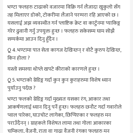
भण्टा फलहरु टाढाको वजारमा विक्रि गर्न लैजादा खुकुलो सँग
तह मिलाएर डोको, टोकरीमा लैजाने परम्परा रहि आएको छ ।
यसलाई अझ व्यवस्थीत गर्न प्लाष्टिक क्रेट वा कार्टुनमा प्याकिङ्ग
गरेर ढुवानी गर्नु उपयुक्त हुन्छ । फलहरु सकेसम्म घाम सोझै
सम्पर्कमा आउन दिनु हुँदैन ।
Q 4. भण्टामा पात सेता कागज देखिन्छन् र वोटै कुरुप देखिन्छ,
किन होला ?
यस्तो समस्या थोप्ले खपटे कीराको कारणले हुन्छ ।
Q 5. भण्टाको ग्रेडिङ्ग गर्दा कुन कुन कुराहरुमा विशेष ध्यान
पुर्याउनु पर्दछ ?
भण्टा फलको ग्रेडिङ्ग गर्दा मुख्यतः यसका रंग, आकार तथा
आकर्षणलाई ध्यान दिनु पर्ने हुन्छ। फलहरु छनौट गर्दा गवारोले
प्वाल पारेका, घाउचोट लागेका, छिप्पिएका र फलहरु मन
पराउँदैनन् । ग्राहकले विशेषत लामा तथा गोला आकारका
चम्किला, वैजनी, राता वा गाढा वैजनी रंगका फलहरु मन