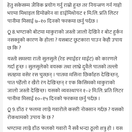
हेतु सकेसम्म जैविक प्रयोग गर्नु राम्रो हुन्छ तर नियन्त्रण गर्न गाह्रो
भएमा मिथाइल डिमोक्रोन वा डाईमिथोयट १ मि.लि. प्रति लिटर
पानीमा मिसाई ७–१० दिनको फरकमा छर्नु पर्दछ ।
Q 8. भण्टाको बोटमा माकुराको जस्तो जालो देखिने र बोट हुर्कन
नसक्नुको कारण के होला ? यसबाट छुटकारा पाउन केही उपाय
छ कि ?
यस्तो समस्या रातो सुलसुले (रेड स्पाईडर माईट) को कारणले
गर्दा हुन्छ । सुलसुलेको वयस्क तथा लाभ्रे दुवैले पातको तल्लो
सतहमा वसेर रस चुस्छन् । पातमा मसिना छिर्काहरु देखिन्छन्,
पात पहेँलो र खैरो रंग देखिन्छन् र एक किसिमको माकुराको
जालो जस्तो देखिन्छ। यसको व्यवस्थापन १–२ मि.लि. प्रति लिटर
पानीमा मिसाई १०–१५ दिनको फरकमा छर्नु पर्दछ ।
Q 9. डाँठ र फलमा लाग्ने गवारोले कसरी नोक्सान गर्दछ ? यसको
रोकथामको उपाय के छ ?
भण्टामा लाग्ने डाँठ फलको गवारो नै सवै भन्दा ठूलो शत्रु हो । यस