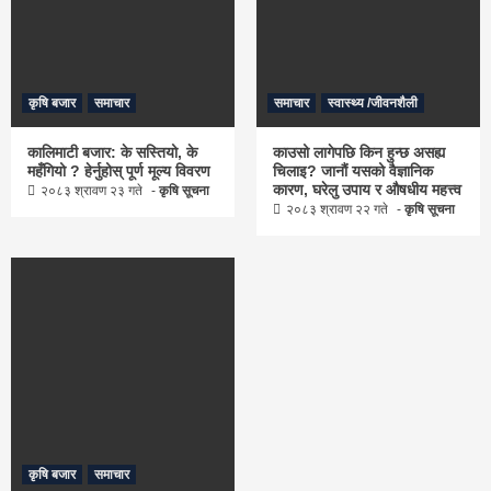
कृषि बजार
समाचार
समाचार
स्वास्थ्य /जीवनशैली
कालिमाटी बजार: के सस्तियो, के
काउसो लागेपछि किन हुन्छ असह्य
महँगियो ? हेर्नुहोस् पूर्ण मूल्य विवरण
चिलाइ? जानौं यसको वैज्ञानिक
कारण, घरेलु उपाय र औषधीय महत्त्व
२०८३ श्रावण २३ गते
कृषि सूचना
२०८३ श्रावण २२ गते
कृषि सूचना
कृषि बजार
समाचार