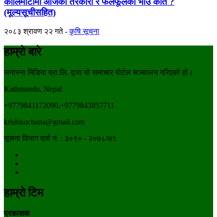
कालिमाटीमा आजको तरकारी र फलफूलको भाउ कति ?
(मूल्यसूचीसहित)
२०८३ श्रावण २२ गते
कृषि सूचना
हाम्रो बारे
जनास्ना मिडिया प्रा.लि. द्वारा यो समाचार पोर्टल सञ्चालन गरिएको हो।
Kathmandu, Nepal
+9779841172090,+9779843857711
krishisuchana@gmail.com
सूचना विभाग दर्ता नं. : ३०९० - २०७८/७९
हाम्रो टिम
प्रकाशक