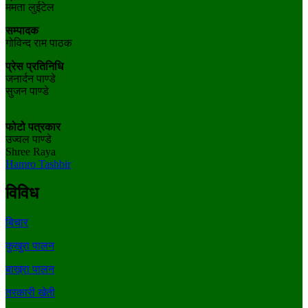
ममता लुईटेल
सम्पादक
गोविन्द राम पाठक
प्रेस प्रतिनिधि
जनार्दन पाण्डे
सुजन पाण्डे
फोटो पत्रकार
उज्वल पाण्डे
Shree Raya
Hamro Tashbir
विविध
बिचार
कुखुरा पालन
बाख्रा पालन
तरकारी खेती