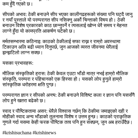
कम हुँदै गएको छ।
सीपको अभाव: ठेकी बनाउने सीप भएका कालीगढहरूको संख्या पनि घट्दै जानु
र नयाँ पुस्ताले यो परम्परागत सीप नसिक्नु अर्को चिन्ताको विषय हो। ठेकी
बनाउन विशेष प्रकारको काठ छान्नुपर्ने र त्यसलाई खोप्न धेरै समय र मेहनत
लाग्ने हुँदा यो कामप्रति आकर्षण घटेको छ।
मर्मतसम्भारमा कठिनाइ: काठको ठेकीलाई सफा राख्न र राम्रो अवस्थामा
टिकाउन अलि बढी ध्यान दिनुपर्छ, जुन आजको व्यस्त जीवनमा धेरैलाई
झन्झटिलो लाग्न सक्छ।
यसका प्रभावहरू:
मौलिक संस्कृतिको ह्रास: ठेकी केवल एउटा भाँडो मात्र नभई हाम्रो मौलिक
संस्कृति, परम्परा र पहिचानको एक हिस्सा हो। यसको लोप हुनुले हाम्रो
सांस्कृतिक धरोहरमा क्षति पुग्छ।
परम्परागत ज्ञान र सीपको अन्त्य: ठेकी बनाउने विशिष्ट कला र ज्ञान पनि यससँगै
लोप हुने खतरा बढेको छ।
स्वाद र पौष्टिकतामा असर: धेरैले विश्वास गर्छन् कि ठेकीमा जमाइएको दही र
मोहीको स्वाद अन्य भाँडाको तुलनामा विशेष र उत्तम हुन्छ। काठको प्राकृतिक
गुणले गर्दा यसमा केही फरक पौष्टिक तत्व पनि हुन सक्छन्, जुन अब हराउँदैछ।
#krishisuchana #krishinews