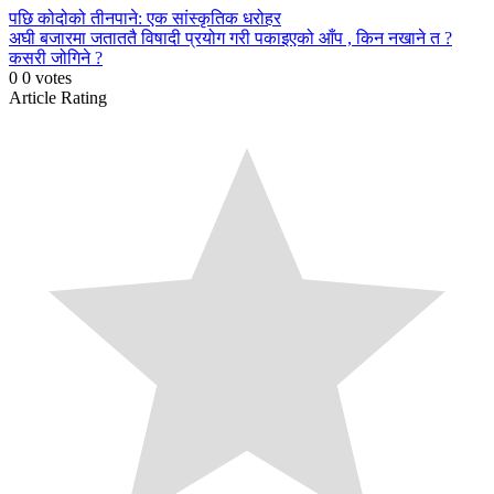
Continue
पछि
कोदोको तीनपाने: एक सांस्कृतिक धरोहर
अघी
बजारमा जताततै विषादी प्रयोग गरी पकाइएको आँप , किन नखाने त ?
Reading
कसरी जोगिने ?
0
0
votes
Article Rating