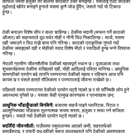
काफल जस्ता हलुका तर बलिया काठबाट ठेकी बनाइन्छ। यसलाई एउटै काठको
मुढोलाई खोपेर बनाइने हुनाले यसमा कुनै जोड हुँदैन, जसले गर्दा यो टिकाउ
हुन्छ।
ठेकी बनाउन विशेष सीप र कला चाहिन्छ। ठेकीमा मदानी (मन्थन गर्ने काठको
औजार) को सहायताले दूध मथेर मोही र नौनी घिउ निकालिन्छ। साथै, यसमा
दही जमाउने र घिउ राख्ने काम पनि गरिन्छ। काठको प्राकृतिक गुणले गर्दा
ठेकीमा जमाइएको दही र मोहीको स्वाद विशेष मीठो र स्वादिलो हुन्छ भन्ने विश्वास
गरिन्छ।
नेपाली ग्रामीण जीवनशैलीमा ठेकीको महत्वपूर्ण स्थान छ। पूजाआजा तथा
शुभकार्यहरूमा ठेकीमा राखिएको दही, मोही आदिलाई पवित्र मानिन्छ। आधुनिक
सामग्रीको प्रयोग बढे तापनि परम्परागत ठेकीको महत्व र पहिचान आज पनि
कायम छ र यसले हाम्रो मौलिकता र परम्परालाई जीवन्त राखेको छ।
पछिल्लो समय परम्परागत ठेकीको प्रयोग घट्दै गएको छ र यो साँच्चिकै लोप हुने
अवस्थामा पुगेको छ। यसका केही प्रमुख कारणहरू र प्रभावहरू छन्:
आधुनिक भाँडाकुँडाको बिगबिगी
: बजारमा सहजै पाइने प्लास्टिक, स्टिल र
आल्मुनियमका भाँडाहरू तुलनात्मक रूपमा सस्ता, हलुका र सफा गर्न सजिला
हुन्छन्। यसले गर्दा ठेकीको प्रयोग घट्दै गएको छ।
बदलिँदो जीवनशैली:
गाउँघरमा पशुपालनमा आएको कमी, सहरतर्फको
बसाइँसराइ, र तयारी दूध-दहीको सहज उपलब्धताले पनि ठेकीको आवश्यकता