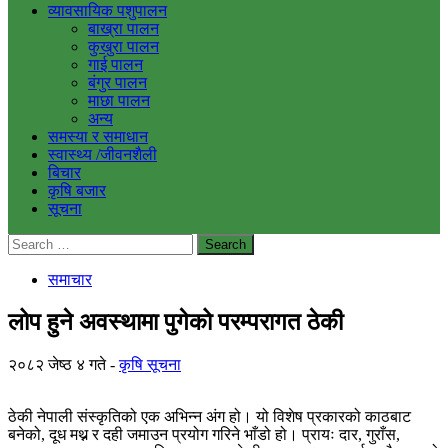
व्यावसायिक पशुपालन
बाख्रा पालन
कुखुरा पालन
गाई पालन
बंगुर पालन
माछा पालन
अन्य
समस्या र समाधान
स्वास्थ्य /जीवनशैली
बिचार
कृषि बजार
सूचना
Search
for:
समाचार
लोप हुने अवस्थामा पुगेको परम्परागत ठेकी
२०८२ जेष्ठ ४ गते
कृषि सूचना
ठेकी नेपाली संस्कृतिको एक अभिन्न अंग हो। यो विशेष प्रकारको काठबाट
बनेको, दूध मथ्न र दही जमाउन प्रयोग गरिने भाँडो हो। प्रायः दार, गुराँस,