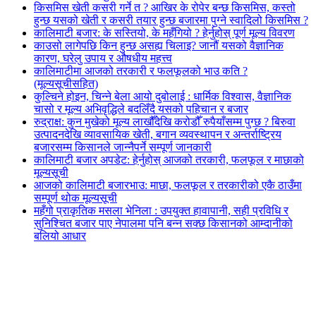
किसमिस खेती कसरी गर्ने त ? आखिर के रोपेर बन्छ किसमिस, कस्तो
हुन्छ यसको खेती र कसरी तयार हुन्छ बजारमा पुग्ने स्वादिलो किसमिस ?
कालिमाटी बजार: के सस्तियो, के महँगियो ? हेर्नुहोस् पूर्ण मूल्य विवरण
काउसो लागेपछि किन हुन्छ असह्य चिलाइ? जानौं यसको वैज्ञानिक
कारण, घरेलु उपाय र औषधीय महत्त्व
कालिमाटीमा आजको तरकारी र फलफूलको भाउ कति ?
(मूल्यसूचीसहित)
कुल्चिने होइन, चिन्ने बेला आयो दुबोलाई : धार्मिक विश्वास, वैज्ञानिक
चासो र मूल्य अभिवृद्धिले बदलिँदै यसको पहिचान र बजार
रुद्राक्ष: कुन मुखेको मूल्य लाखौँदेखि करोडौँ रुपैयाँसम्म पुग्छ ? बिरुवा
उत्पादनदेखि व्यावसायिक खेती, बगान व्यवस्थापन र अन्तर्राष्ट्रिय
बजारसम्म किसानले जान्नैपर्ने सम्पूर्ण जानकारी
कालिमाटी बजार अपडेट: हेर्नुहोस् आजको तरकारी, फलफूल र माछाको
मूल्यसूची
आजको कालिमाटी बजारभाउ: माछा, फलफूल र तरकारीको एकै ठाउँमा
सम्पूर्ण थोक मूल्यसूची
महँगो प्राकृतिक मसला भेनिला : उपयुक्त हावापानी, सही प्रविधि र
सुनिश्चित बजार पाए नेपालमा पनि बन्न सक्छ किसानको आम्दानीको
बलियो आधार