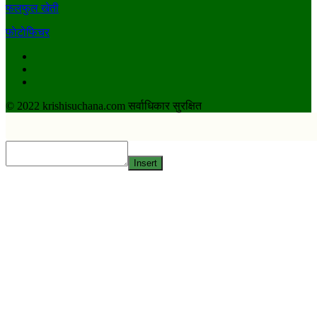
फलफुल खेती
फाेटाेफिचर
Facebook
Youtube
Twitter
© 2022 krishisuchana.com सर्वाधिकार सुरक्षित
Insert