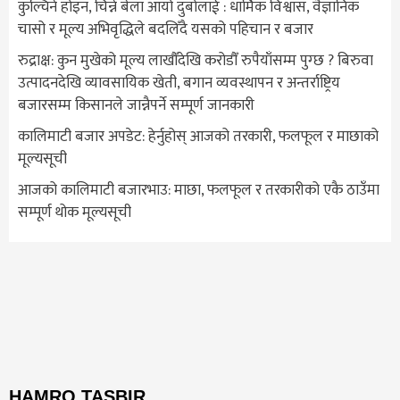
कुल्चिने होइन, चिन्ने बेला आयो दुबोलाई : धार्मिक विश्वास, वैज्ञानिक
चासो र मूल्य अभिवृद्धिले बदलिँदै यसको पहिचान र बजार
रुद्राक्ष: कुन मुखेको मूल्य लाखौँदेखि करोडौँ रुपैयाँसम्म पुग्छ ? बिरुवा
उत्पादनदेखि व्यावसायिक खेती, बगान व्यवस्थापन र अन्तर्राष्ट्रिय
बजारसम्म किसानले जान्नैपर्ने सम्पूर्ण जानकारी
कालिमाटी बजार अपडेट: हेर्नुहोस् आजको तरकारी, फलफूल र माछाको
मूल्यसूची
आजको कालिमाटी बजारभाउ: माछा, फलफूल र तरकारीको एकै ठाउँमा
सम्पूर्ण थोक मूल्यसूची
HAMRO TASBIR