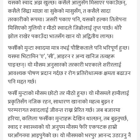
यसको स्वाद अझ खुल्छ। कसैले आलुसँग मिसाएर पकाउँछन्,
कसैले सिद्रा माछा वा सुकेको मासुसँग, त कसैले सादा
तरकारीको रूपमा। जसरी पकाए पनि, यसको हल्का तितोपना
मिसिएको गुलियो र मीठो स्वादले जिब्रोलाई तृप्त पार्छ। थोरै
झोल राखेर पकाउँदा भातसँग खान यो अद्वितीय लाग्छ।
फर्सीको मुन्टा स्वादमा मात्र नभई पौष्टिकताले पनि भरिपूर्ण हुन्छ।
यसमा भिटामिन ‘ए’, ‘सी’, आइरन र अन्य खनिज तत्वहरू
पाइन्छन्। यो मौसम अनुसारको तरकारी भएकाले शरीरलाई
आवश्यक पोषण प्रदान गर्दछ र रोग प्रतिरोधात्मक क्षमता बढाउन
पनि मद्दत गर्छ।
फर्सी मुन्टाको मौसम छोटो तर मीठो हुन्छ। यो मौसमले हामीलाई
प्रकृतिसँग नजिक रहन, साधारण खानाको महत्व बुझ्न र
परम्परागत स्वादलाई जीवन्त राख्न प्रेरित गर्छ। जब बजारमा
हरिया, कलिला फर्सीका मुन्टाहरू देखिन थाल्छन्, तब बुझ्नुपर्छ,
स्वाद र स्वास्थ्यको यो अनुपम मौसम फेरि एकपटक हाम्रो
घरआँगनमा आइपुगेको छ। यो मौसमको भरपुर आनन्द उठाउनु नै