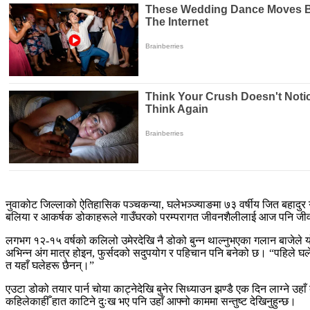
नुवाकोट जिल्लाको ऐतिहासिक पञ्चकन्या, घलेभञ्ज्याङमा ७३ वर्षीय जित बहा
बलिया र आकर्षक डोकाहरूले गाउँघरको परम्परागत जीवनशैलीलाई आज पनि जीव
लगभग १२-१५ वर्षको कलिलो उमेरदेखि नै डोको बुन्न थाल्नुभएका गलान बाजेले 
अभिन्न अंग मात्र होइन, फुर्सदको सदुपयोग र पहिचान पनि बनेको छ। “पहिले घले
त यहाँ घलेहरू छैनन्।”
एउटा डोको तयार पार्न चोया काट्नेदेखि बुनेर सिध्याउन झण्डै एक दिन लाग्ने उह
कहिलेकाहीँ हात काटिने दुःख भए पनि उहाँ आफ्नो काममा सन्तुष्ट देखिनुहुन्छ।