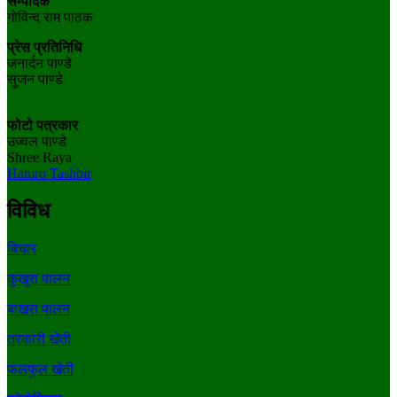
सम्पादक
गोविन्द राम पाठक
प्रेस प्रतिनिधि
जनार्दन पाण्डे
सुजन पाण्डे
फोटो पत्रकार
उज्वल पाण्डे
Shree Raya
Hamro Tashbir
विविध
बिचार
कुखुरा पालन
बाख्रा पालन
तरकारी खेती
फलफुल खेती