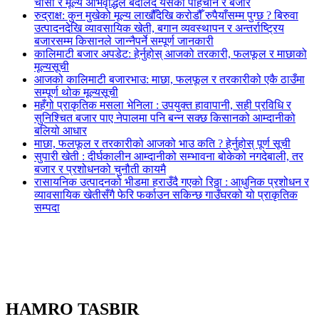
चासो र मूल्य अभिवृद्धिले बदलिँदै यसको पहिचान र बजार
रुद्राक्ष: कुन मुखेको मूल्य लाखौँदेखि करोडौँ रुपैयाँसम्म पुग्छ ? बिरुवा
उत्पादनदेखि व्यावसायिक खेती, बगान व्यवस्थापन र अन्तर्राष्ट्रिय
बजारसम्म किसानले जान्नैपर्ने सम्पूर्ण जानकारी
कालिमाटी बजार अपडेट: हेर्नुहोस् आजको तरकारी, फलफूल र माछाको
मूल्यसूची
आजको कालिमाटी बजारभाउ: माछा, फलफूल र तरकारीको एकै ठाउँमा
सम्पूर्ण थोक मूल्यसूची
महँगो प्राकृतिक मसला भेनिला : उपयुक्त हावापानी, सही प्रविधि र
सुनिश्चित बजार पाए नेपालमा पनि बन्न सक्छ किसानको आम्दानीको
बलियो आधार
माछा, फलफूल र तरकारीको आजको भाउ कति ? हेर्नुहोस् पूर्ण सूची
सुपारी खेती : दीर्घकालीन आम्दानीको सम्भावना बोकेको नगदेबाली, तर
बजार र प्रशोधनको चुनौती कायमै
रासायनिक उत्पादनको भीडमा हराउँदै गएको रिठ्ठा : आधुनिक प्रशोधन र
व्यावसायिक खेतीसँगै फेरि फर्काउन सकिन्छ गाउँघरको यो प्राकृतिक
सम्पदा
HAMRO TASBIR