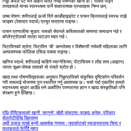
गिठ्ठा केवल पेट भर्ने आहार मात्र नभई पोषणको खानी हो। यसमा पाइने
तत्त्वहरूले मानव स्वास्थ्यमा पार्ने सकारात्मक प्रभावहरू निम्न छन्:
उच्च पोषण: शरीरलाई ऊर्जा दिने कार्बोहाइड्रेट र पाचन क्रियालाई स्वस्थ राख्ने
फाइबर (रेशादार पदार्थ) प्रचुर मात्रामा पाइन्छ।
पाचन प्रणालीमा सुधार: यसको सेवनले कब्जियतको समस्या समाधान गर्छ र
कोलेस्ट्रोलको मात्रा घटाउन मद्दत गर्छ।
भिटामिनको स्रोत: भिटामिन ‘बी’ कम्प्लेक्स र विशेषगरी गर्भवती महिलाका लागि
अत्यावश्यक फोलिक एसिड यसमा पाइन्छ।
खनिज पदार्थ: शरीरलाई चाहिने म्याग्नेसियम, पोटासियम र लौह तत्व (आइरन)
जस्ता सूक्ष्म पोषक तत्वको यो राम्रो स्रोत हो।
खाद्य तथा पोषणविद्हरूका अनुसार गिठ्ठाप्रतिको संकुचित दृष्टिकोण परिवर्तन
गरी यसलाई भोजनमा पुनःस्थापित गर्नु आवश्यक छ। यसो गर्दा एकातिर हाम्रो
स्वास्थ्यमा सुधार आउँछ भने अर्कोतिर परम्परागत ज्ञान र खाद्य संस्कृतिको पनि
संरक्षण हुने देखिन्छ।
Continue
पछि
पौष्टिकताको खानी ‘कागुनो’ खेती संकटमा: फाइदा अनेक, परिकार
सेलरोटीदेखि खिरसम्म
Reading
अघी
उजाड पाखो बन्यो आकर्षक गन्तव्य : नुवाकोटको घ्याङस्वारामा चिया र
फलफूलले फेरिँदै मुहार