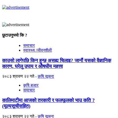
छुटाउनुभयो कि ?
समाचार
स्वास्थ्य /जीवनशैली
काउसो लागेपछि किन हुन्छ असह्य चिलाइ? जानौं यसको वैज्ञानिक
कारण, घरेलु उपाय र औषधीय महत्त्व
२०८३ श्रावण २२ गते
कृषि सूचना
कृषि बजार
समाचार
कालिमाटीमा आजको तरकारी र फलफूलको भाउ कति ?
(मूल्यसूचीसहित)
२०८३ श्रावण २२ गते
कृषि सूचना