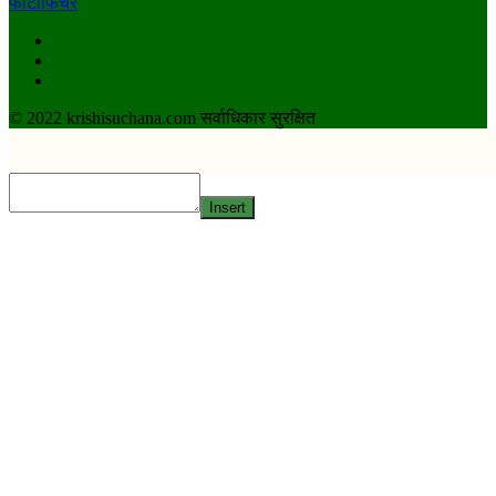
फाेटाेफिचर
Facebook
Youtube
Twitter
© 2022 krishisuchana.com सर्वाधिकार सुरक्षित
Insert