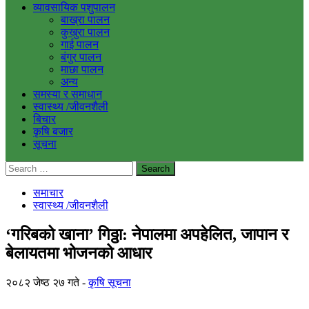
व्यावसायिक पशुपालन
बाख्रा पालन
कुखुरा पालन
गाई पालन
बंगुर पालन
माछा पालन
अन्य
समस्या र समाधान
स्वास्थ्य /जीवनशैली
बिचार
कृषि बजार
सूचना
Search
for:
समाचार
स्वास्थ्य /जीवनशैली
‘गरिबको खाना’ गिठ्ठा: नेपालमा अपहेलित, जापान र
बेलायतमा भोजनको आधार
२०८२ जेष्ठ २७ गते
कृषि सूचना