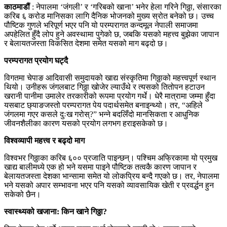
काठमाडौं
: नेपालमा ‘जंगली’ र ‘गरिबको खाना’ भनेर हेला गरिने गिठ्ठा, संसारका
करिब ६ करोड मानिसका लागि दैनिक भोजनको मुख्य स्रोत बनेको छ। उच्च
पौष्टिक गुणले भरिपूर्ण भएर पनि यो परम्परागत कन्दमूल नेपाली समाजमा
अपहेलित हुँदै लोप हुने अवस्थामा पुगेको छ, जबकि यसको महत्त्व बुझेका जापान
र बेलायतजस्ता विकसित देशमा समेत यसको माग बढ्दो छ।
परम्परागत प्रयोग घट्दै
विगतमा चेपाङ आदिवासी समुदायको खाद्य संस्कृतिमा गिठ्ठाको महत्त्वपूर्ण स्थान
थियो। उनीहरू जंगलबाट गिठ्ठा खोजेर ल्याउँथे र त्यसको तितोपन हटाउन
खरानी पानीमा उमालेर तरकारीको रूपमा प्रयोग गर्थे। धेरै मात्रामा जम्मा हुँदा
यसबाट छ्याङजस्तो परम्परागत पेय पदार्थसमेत बनाइन्थ्यो। तर, “अहिले
जंगलमा गएर कसले दुःख गरोस्?” भन्ने बदलिँदो मानसिकता र आधुनिक
जीवनशैलीका कारण यसको प्रयोग लगभग हराइसकेको छ।
विश्वव्यापी महत्त्व र बढ्दो माग
विश्वभर गिठ्ठाका करिब ६०० प्रजाति पाइन्छन्। पश्चिम अफ्रिकामा यो प्रमुख
खाद्य बालीमध्ये एक हो भने यसमा पाइने पौष्टिक तत्वकै कारण जापान र
बेलायतजस्ता देशका भान्सामा समेत यो लोकप्रिय बन्दै गएको छ। तर, नेपालमा
भने यसको अपार सम्भावना भएर पनि यसको व्यावसायिक खेती र प्रवर्द्धन हुन
सकेको छैन।
स्वास्थ्यको खजाना: किन खाने गिठ्ठा?