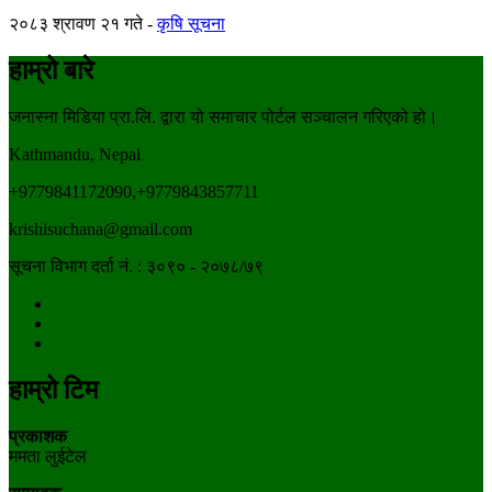
२०८३ श्रावण २१ गते
कृषि सूचना
हाम्रो बारे
जनास्ना मिडिया प्रा.लि. द्वारा यो समाचार पोर्टल सञ्चालन गरिएको हो।
Kathmandu, Nepal
+9779841172090,+9779843857711
krishisuchana@gmail.com
सूचना विभाग दर्ता नं. : ३०९० - २०७८/७९
हाम्रो टिम
प्रकाशक
ममता लुईटेल