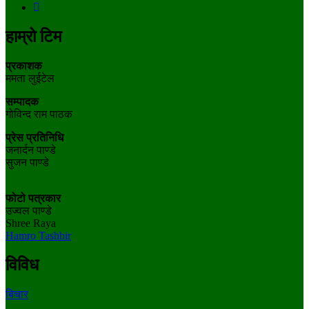
हाम्रो टिम
प्रकाशक
ममता लुईटेल
सम्पादक
गोविन्द राम पाठक
प्रेस प्रतिनिधि
जनार्दन पाण्डे
सुजन पाण्डे
फोटो पत्रकार
उज्वल पाण्डे
Shree Raya
Hamro Tashbir
विविध
बिचार