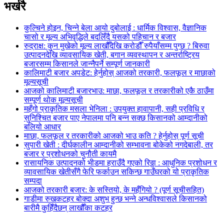
भर्खरै
कुल्चिने होइन, चिन्ने बेला आयो दुबोलाई : धार्मिक विश्वास, वैज्ञानिक
चासो र मूल्य अभिवृद्धिले बदलिँदै यसको पहिचान र बजार
रुद्राक्ष: कुन मुखेको मूल्य लाखौँदेखि करोडौँ रुपैयाँसम्म पुग्छ ? बिरुवा
उत्पादनदेखि व्यावसायिक खेती, बगान व्यवस्थापन र अन्तर्राष्ट्रिय
बजारसम्म किसानले जान्नैपर्ने सम्पूर्ण जानकारी
कालिमाटी बजार अपडेट: हेर्नुहोस् आजको तरकारी, फलफूल र माछाको
मूल्यसूची
आजको कालिमाटी बजारभाउ: माछा, फलफूल र तरकारीको एकै ठाउँमा
सम्पूर्ण थोक मूल्यसूची
महँगो प्राकृतिक मसला भेनिला : उपयुक्त हावापानी, सही प्रविधि र
सुनिश्चित बजार पाए नेपालमा पनि बन्न सक्छ किसानको आम्दानीको
बलियो आधार
माछा, फलफूल र तरकारीको आजको भाउ कति ? हेर्नुहोस् पूर्ण सूची
सुपारी खेती : दीर्घकालीन आम्दानीको सम्भावना बोकेको नगदेबाली, तर
बजार र प्रशोधनको चुनौती कायमै
रासायनिक उत्पादनको भीडमा हराउँदै गएको रिठ्ठा : आधुनिक प्रशोधन र
व्यावसायिक खेतीसँगै फेरि फर्काउन सकिन्छ गाउँघरको यो प्राकृतिक
सम्पदा
आजको तरकारी बजार: के सस्तियो, के महँगियो ? (पूर्ण सूचीसहित)
गाडीमा रुखकटहर बोक्दा अशुभ हुन्छ भन्ने अन्धविश्वासले किसानको
बारीमै कुहिँदैछन् लाखौँका कटहर