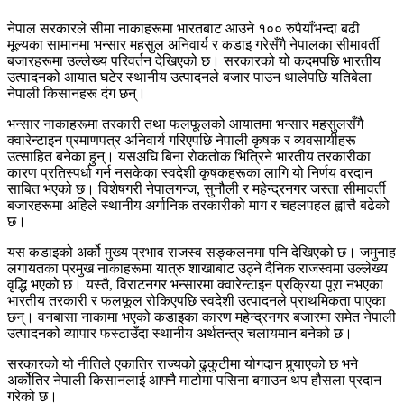
नेपाल सरकारले सीमा नाकाहरूमा भारतबाट आउने १०० रुपैयाँभन्दा बढी
मूल्यका सामानमा भन्सार महसुल अनिवार्य र कडाइ गरेसँगै नेपालका सीमावर्ती
बजारहरूमा उल्लेख्य परिवर्तन देखिएको छ। सरकारको यो कदमपछि भारतीय
उत्पादनको आयात घटेर स्थानीय उत्पादनले बजार पाउन थालेपछि यतिबेला
नेपाली किसानहरू दंग छन्।
भन्सार नाकाहरूमा तरकारी तथा फलफूलको आयातमा भन्सार महसुलसँगै
क्वारेन्टाइन प्रमाणपत्र अनिवार्य गरिएपछि नेपाली कृषक र व्यवसायीहरू
उत्साहित बनेका हुन्। यसअघि बिना रोकतोक भित्रिने भारतीय तरकारीका
कारण प्रतिस्पर्धा गर्न नसकेका स्वदेशी कृषकहरूका लागि यो निर्णय वरदान
साबित भएको छ। विशेषगरी नेपालगन्ज, सुनौली र महेन्द्रनगर जस्ता सीमावर्ती
बजारहरूमा अहिले स्थानीय अर्गानिक तरकारीको माग र चहलपहल ह्वात्तै बढेको
छ।
यस कडाइको अर्को मुख्य प्रभाव राजस्व सङ्कलनमा पनि देखिएको छ। जमुनाह
लगायतका प्रमुख नाकाहरूमा यात्रु शाखाबाट उठ्ने दैनिक राजस्वमा उल्लेख्य
वृद्धि भएको छ। यस्तै, विराटनगर भन्सारमा क्वारेन्टाइन प्रक्रिया पूरा नभएका
भारतीय तरकारी र फलफूल रोकिएपछि स्वदेशी उत्पादनले प्राथमिकता पाएका
छन्। वनबासा नाकामा भएको कडाइका कारण महेन्द्रनगर बजारमा समेत नेपाली
उत्पादनको व्यापार फस्टाउँदा स्थानीय अर्थतन्त्र चलायमान बनेको छ।
सरकारको यो नीतिले एकातिर राज्यको ढुकुटीमा योगदान पुर्‍याएको छ भने
अर्कोतिर नेपाली किसानलाई आफ्नै माटोमा पसिना बगाउन थप हौसला प्रदान
गरेको छ।