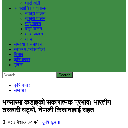
घासँ खेती
व्यावसायिक पशुपालन
बाख्रा पालन
कुखुरा पालन
गाई पालन
बंगुर पालन
माछा पालन
अन्य
समस्या र समाधान
स्वास्थ्य /जीवनशैली
बिचार
कृषि बजार
सूचना
Search
for:
कृषि बजार
समाचार
भन्सारमा कडाइको सकारात्मक प्रभाव: भारतीय
तरकारी घट्यो, नेपाली किसानलाई राहत
२०८३ बैशाख ३० गते
कृषि सूचना