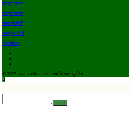
कुखुरा पालन
बाख्रा पालन
तरकारी खेती
फलफुल खेती
फाेटाेफिचर
Facebook
Youtube
Twitter
© 2022 krishisuchana.com सर्वाधिकार सुरक्षित
Insert