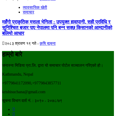
व्यावसायिक खेती
समाचार
महँगो प्राकृतिक मसला भेनिला : उपयुक्त हावापानी, सही प्रविधि र
सुनिश्चित बजार पाए नेपालमा पनि बन्न सक्छ किसानको आम्दानीको
बलियो आधार
२०८३ श्रावण १९ गते
कृषि सूचना
हाम्रो बारे
जनास्ना मिडिया प्रा.लि. द्वारा यो समाचार पोर्टल सञ्चालन गरिएको हो।
Kathmandu, Nepal
+9779841172090,+9779843857711
krishisuchana@gmail.com
सूचना विभाग दर्ता नं. : ३०९० - २०७८/७९