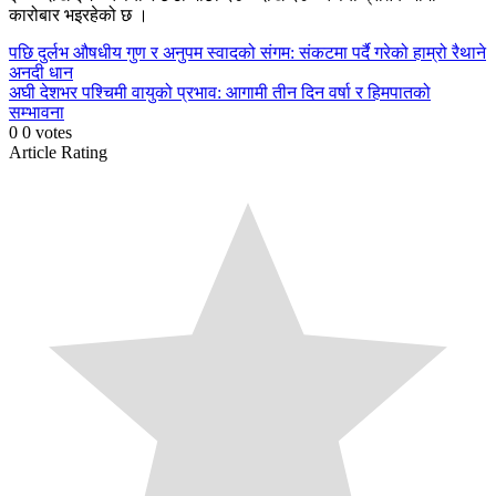
कारोबार भइरहेको छ ।
Continue
पछि
दुर्लभ औषधीय गुण र अनुपम स्वादको संगम: संकटमा पर्दै गरेको हाम्रो रैथाने
अनदी धान
Reading
अघी
देशभर पश्चिमी वायुको प्रभाव: आगामी तीन दिन वर्षा र हिमपातको
सम्भावना
0
0
votes
Article Rating