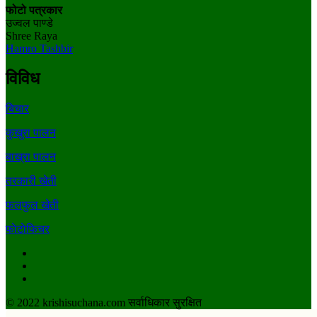
फोटो पत्रकार
उज्वल पाण्डे
Shree Raya
Hamro Tashbir
विविध
बिचार
कुखुरा पालन
बाख्रा पालन
तरकारी खेती
फलफुल खेती
फाेटाेफिचर
Facebook
Youtube
Twitter
© 2022 krishisuchana.com सर्वाधिकार सुरक्षित