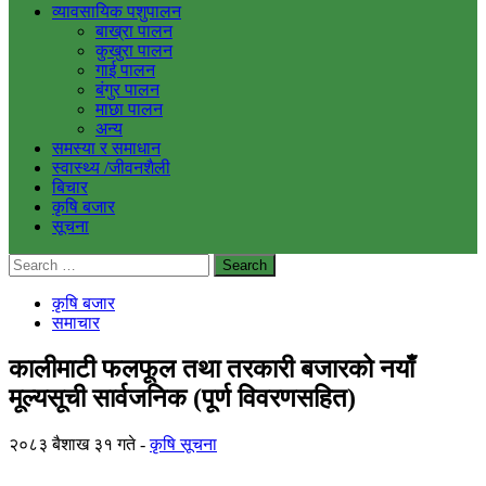
व्यावसायिक पशुपालन
बाख्रा पालन
कुखुरा पालन
गाई पालन
बंगुर पालन
माछा पालन
अन्य
समस्या र समाधान
स्वास्थ्य /जीवनशैली
बिचार
कृषि बजार
सूचना
Search
for:
कृषि बजार
समाचार
कालीमाटी फलफूल तथा तरकारी बजारको नयाँ
मूल्यसूची सार्वजनिक (पूर्ण विवरणसहित)
२०८३ बैशाख ३१ गते
कृषि सूचना