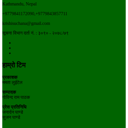
Kathmandu, Nepal
+9779841172090,+9779843857711
krishisuchana@gmail.com
सूचना विभाग दर्ता नं. : ३०९० - २०७८/७९
हाम्रो टिम
प्रकाशक
ममता लुईटेल
सम्पादक
गोविन्द राम पाठक
प्रेस प्रतिनिधि
जनार्दन पाण्डे
सुजन पाण्डे