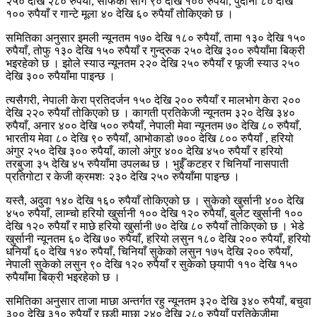
२५० देखि २८० रुपैयाँ, सौफको साग ९० देखि १०० रुपैयाँ, पुदीना ८० देखि
१०० रुपैयाँ र गान्टे मूला ४० देखि ६० रुपैयाँ तोकिएको छ ।
समितिका अनुसार इमली न्यूनतम १७० देखि १८० रुपैयाँ, तामा १३० देखि १५०
रुपैयाँ, तोफु १३० देखि १५० रुपैयाँ र गुन्द्रुक २५० देखि ३०० रुपैयाँमा बिक्री
भइरहेको छ । झोले स्याउ न्यूनतम २२० देखि २५० रुपैयाँ र फूजी स्याउ २५०
देखि ३०० रुपैयाँमा पाइन्छ ।
त्यसैगरी, नेपाली केरा प्रतिदर्जन १५० देखि २०० रुपैयाँ र मालभोग केरा २००
देखि २२० रुपैयाँ तोकिएको छ । कागती प्रतिकेजी न्यूनतम ३२० देखि ३४०
रुपैयाँ, अनार ४०० देखि ५०० रुपैयाँ, नेपाली मेवा न्यूनतम ७० देखि ८० रुपैयाँ,
भारतीय मेवा ८० देखि ९० रुपैयाँ, आभोकाडो ७०० देखि ८०० रुपैयाँ , हरियो
अंगुर २५० देखि ३०० रुपैयाँ, कालो अंगुर ४०० देखि ४५० रुपैयाँ र हरियो
तरबुजा ३५ देखि ४५ रुपैयाँमा उपलब्ध छ । भुईँ कटहर र चिनियाँ नासपाती
प्रतिगोटा र केजी क्रमशः २३० देखि २५० रुपैयाँमा पाइन्छ ।
यस्तै, अदुवा १४० देखि १६० रुपैयाँ तोकिएको छ । सुकेको खुर्सानी ४०० देखि
४५० रुपैयाँ, लाम्चो हरियो खुर्सानी १०० देखि १२० रुपैयाँ, बुलेट खुर्सानी १००
देखि १२० रुपैयाँ र माछे हरियो खुर्सानी ७० देखि ८० रुपैयाँ तोकिएको छ । भेडे
खुर्सानी न्यूनतम ६० देखि ७० रुपैयाँ, हरियो लसुन १८० देखि २०० रुपैयाँ, हरियो
धनियाँ ६० देखि १४० रुपैयाँ, चिनियाँ सुकेको लसुन १७५ देखि २०० रुपैयाँ,
नेपाली सुकेको लसुन ९० देखि १२० रुपैयाँ र सुकेको छ्यापी ११० देखि १५०
रुपैयाँमा बिक्री भइरहेको छ ।
समितिका अनुसार ताजा माछा अन्तर्गत रहु न्यूनतम ३२० देखि ३४० रुपैयाँ, बचुवा
३०० देखि ३१० रुपैयाँ र छडी माछा २४० देखि २८० रुपैयाँ प्रतिकेजीमा