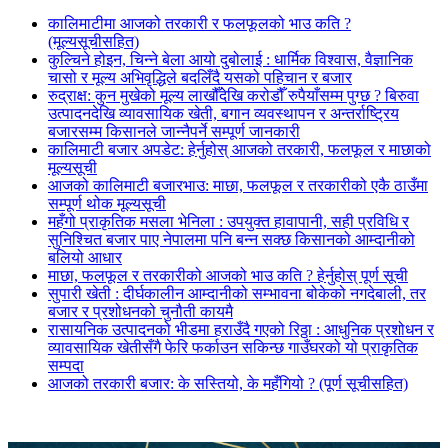
कालिमाटीमा आजको तरकारी र फलफूलको भाउ कति ?
(मूल्यसूचीसहित)
कुल्चिने होइन, चिन्ने बेला आयो दुबोलाई : धार्मिक विश्वास, वैज्ञानिक
चासो र मूल्य अभिवृद्धिले बदलिँदै यसको पहिचान र बजार
रुद्राक्ष: कुन मुखेको मूल्य लाखौँदेखि करोडौँ रुपैयाँसम्म पुग्छ ? बिरुवा
उत्पादनदेखि व्यावसायिक खेती, बगान व्यवस्थापन र अन्तर्राष्ट्रिय
बजारसम्म किसानले जान्नैपर्ने सम्पूर्ण जानकारी
कालिमाटी बजार अपडेट: हेर्नुहोस् आजको तरकारी, फलफूल र माछाको
मूल्यसूची
आजको कालिमाटी बजारभाउ: माछा, फलफूल र तरकारीको एकै ठाउँमा
सम्पूर्ण थोक मूल्यसूची
महँगो प्राकृतिक मसला भेनिला : उपयुक्त हावापानी, सही प्रविधि र
सुनिश्चित बजार पाए नेपालमा पनि बन्न सक्छ किसानको आम्दानीको
बलियो आधार
माछा, फलफूल र तरकारीको आजको भाउ कति ? हेर्नुहोस् पूर्ण सूची
सुपारी खेती : दीर्घकालीन आम्दानीको सम्भावना बोकेको नगदेबाली, तर
बजार र प्रशोधनको चुनौती कायमै
रासायनिक उत्पादनको भीडमा हराउँदै गएको रिठ्ठा : आधुनिक प्रशोधन र
व्यावसायिक खेतीसँगै फेरि फर्काउन सकिन्छ गाउँघरको यो प्राकृतिक
सम्पदा
आजको तरकारी बजार: के सस्तियो, के महँगियो ? (पूर्ण सूचीसहित)