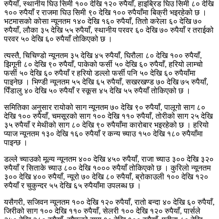
रुपैयाँ, स्थानीय घिउ सिमी १०० देखि १२० रुपैयाँ, हाइब्रिड घिउ सिमी ८० देखि
१०० रुपैयाँ र राजमा घिउ सिमी ९० देखि १०० रुपैयाँमा बिक्री भइरहेको छ ।
भटमासको कोसा न्यूनतम १४० देखि १६० रुपैयाँ, तितो करेला ६० देखि ७०
रुपैयाँ, लौका ३५ देखि ५५ रुपैयाँ, स्थानीय परवर ६० देखि ७० रुपैयाँ र तराईको
परवर ५० देखि ६० रुपैयाँ तोकिएको छ ।
त्यस्तै, चिचिण्डो न्यूनतम ३५ देखि ४५ रुपैयाँ, घिरौला ८० देखि १०० रुपैयाँ,
झिगूनी ८० देखि ९० रुपैयाँ, पाकेको फर्सी ५० देखि ६० रुपैयाँ, हरियो लाम्चो
फर्सी ५० देखि ६० रुपैयाँ र हरियो डल्लो फर्सी पनि ५० देखि ६० रुपैयाँमा
पाइनेछ । भिण्डी न्यूनतम ५५ देखि ६५ रुपैयाँ, सखरखण्ड ७० देखि ७५ रुपैयाँ,
पिँडालु ४० देखि ५० रुपैयाँ र स्कूस ४५ देखि ५५ रुपैयाँ तोकिएको छ ।
समितिका अनुसार रायोको साग न्यूनतम ७० देखि ९० रुपैयाँ, पालूगो साग ८०
देखि १०० रुपैयाँ, चमसूरको साग १०० देखि ११० रुपैयाँ, तोरीको साग २५ देखि
३५ रुपैयाँ र मेथीको साग ८० देखि ९० रुपैयाँमा कारोबार भइरहेको छ । हरियो
प्याज न्यूनतम १३० देखि १६० रुपैयाँ र कन्य च्याउ १५० देखि १८० रुपैयाँमा
पाइन्छ ।
डल्ले च्याउको मूल्य न्यूनतम ४०० देखि ४५० रुपैयाँ, राजा च्याउ ३०० देखि ३२०
रुपैयाँ र सिताके च्याउ ८०० देखि १००० रुपैयाँ तोकिएको छ । कुरिलो न्यूनतम
३०० देखि ४०० रुपैयाँ, न्यूरो ७० देखि ८० रुपैयाँ, ब्रोकाउली १०० देखि १२०
रुपैयाँ र चुकुन्दर ५५ देखि ६५ रुपैयाँमा उपलब्ध छ ।
यसैगरी, सजिवन न्यूनतम १०० देखि १२० रुपैयाँ, रातो बन्दा ४० देखि ६० रुपैयाँ,
जिरीको साग १०० देखि ११० रुपैयाँ, सेलरी १०० देखि १२० रुपैयाँ, पार्सले