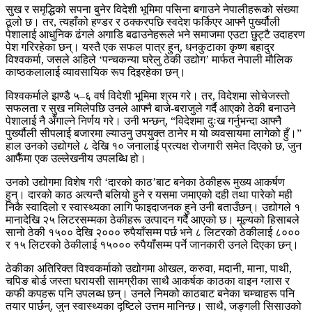
सुख र समृद्धिको सपना बुनेर विदेशी भूमिमा पसिना बगाउने नेपालीहरूको संख्या
ठूलो छ। तर, त्यहाँको हण्डर र ठक्करपछि स्वदेश फर्किएर आफ्नै पुर्ख्यौली
पेशालाई आधुनिक ढंगले अगाडि बढाउनेहरूले भने समाजमा एउटा छुट्टै उदाहरण
पेश गरिरहेका छन्। यस्तै एक सफल पात्र हुन्, धनकुटाका कृष्ण बहादुर
विश्वकर्मा, जसले अहिले ‘पन्चकन्या घरेलु ठेकी उद्योग’ मार्फत नेपाली मौलिक
काष्ठकलालाई व्यावसायिक रूप दिइरहेका छन्।
विश्वकर्माले झण्डै ५–६ वर्ष विदेशी भूमिमा श्रम गरे। तर, विदेशमा सोचेजस्तो
सफलता र सुख नमिलेपछि उनले आफ्नै बाजे-बराजुले गर्दै आएको ठेकी बनाउने
पेशालाई नै अँगाल्ने निर्णय गरे। उनी भन्छन्, “विदेशमा दुःख गर्नुभन्दा आफ्नै
पुर्ख्यौली सीपलाई बजारमा ल्याउनु उपयुक्त ठानेर म यो व्यवसायमा लागेको हुँ।”
हाल उनको उद्योगले ८ देखि १० जनालाई प्रत्यक्ष रोजगारी समेत दिएको छ, जुन
आफैँमा एक उल्लेखनीय उपलब्धि हो।
उनको उद्योगमा विशेष गरी ‘दारको काठ’बाट बनेका ठेकीहरू मुख्य आकर्षण
हुन्। दारको काठ अत्यन्तै बलियो हुने र यसमा जमाएको दही तथा पारेको मही
निकै स्वादिलो र स्वास्थ्यका लागि फाइदाजनक हुने उनी बताउँछन्। उद्योगले १
मानादेखि २५ लिटरसम्मका ठेकीहरू उत्पादन गर्दै आएको छ। मूल्यको हिसाबले
सानो ठेकी १५०० देखि २००० रुपैयाँसम्म पर्छ भने ८ लिटरको ठेकीलाई ८०००
र १५ लिटरको ठेकीलाई १५००० रुपैयाँसम्म पर्ने जानकारी उनले दिएका छन्।
ठेकीका अतिरिक्त विश्वकर्माको उद्योगमा ओखल, करुवा, मदानी, माना, पाथी,
चपिङ बोर्ड जस्ता घरायसी सामग्रीका साथै आकर्षक काठका वाइन ग्लास र
कफी कपहरू पनि उपलब्ध छन्। उनले निमको काठबाट बनेका चम्चाहरू पनि
तयार पार्छन्, जुन स्वास्थ्यका दृष्टिले उत्तम मानिन्छ। साथै, जङ्गली सिसाउको