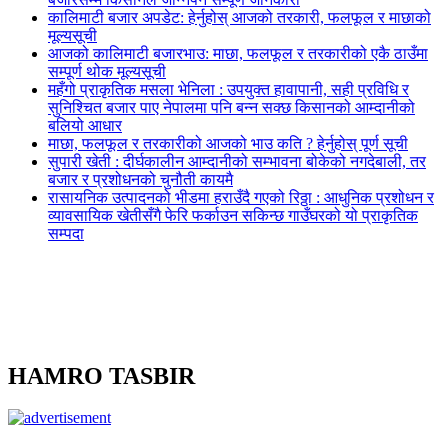
कालिमाटी बजार अपडेट: हेर्नुहोस् आजको तरकारी, फलफूल र माछाको
मूल्यसूची
आजको कालिमाटी बजारभाउ: माछा, फलफूल र तरकारीको एकै ठाउँमा
सम्पूर्ण थोक मूल्यसूची
महँगो प्राकृतिक मसला भेनिला : उपयुक्त हावापानी, सही प्रविधि र
सुनिश्चित बजार पाए नेपालमा पनि बन्न सक्छ किसानको आम्दानीको
बलियो आधार
माछा, फलफूल र तरकारीको आजको भाउ कति ? हेर्नुहोस् पूर्ण सूची
सुपारी खेती : दीर्घकालीन आम्दानीको सम्भावना बोकेको नगदेबाली, तर
बजार र प्रशोधनको चुनौती कायमै
रासायनिक उत्पादनको भीडमा हराउँदै गएको रिठ्ठा : आधुनिक प्रशोधन र
व्यावसायिक खेतीसँगै फेरि फर्काउन सकिन्छ गाउँघरको यो प्राकृतिक
सम्पदा
HAMRO TASBIR