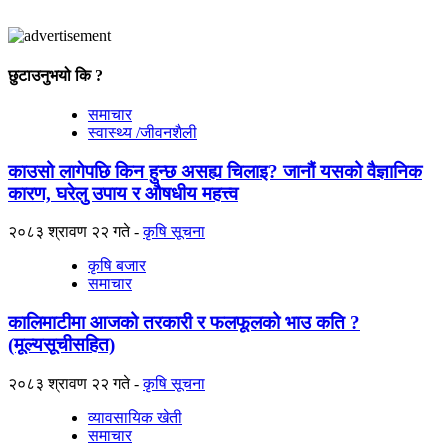
छुटाउनुभयो कि ?
समाचार
स्वास्थ्य /जीवनशैली
काउसो लागेपछि किन हुन्छ असह्य चिलाइ? जानौं यसको वैज्ञानिक
कारण, घरेलु उपाय र औषधीय महत्त्व
२०८३ श्रावण २२ गते
कृषि सूचना
कृषि बजार
समाचार
कालिमाटीमा आजको तरकारी र फलफूलको भाउ कति ?
(मूल्यसूचीसहित)
२०८३ श्रावण २२ गते
कृषि सूचना
व्यावसायिक खेती
समाचार