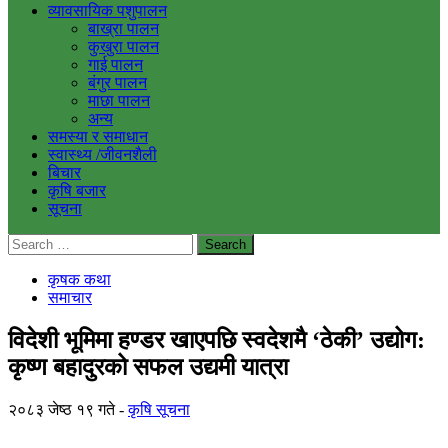
व्यावसायिक पशुपालन
बाख्रा पालन
कुखुरा पालन
गाई पालन
बंगुर पालन
माछा पालन
अन्य
समस्या र समाधान
स्वास्थ्य /जीवनशैली
बिचार
कृषि बजार
सूचना
Search
for:
कृषक कथा
समाचार
विदेशी भूमिमा हण्डर खाएपछि स्वदेशमै ‘ठेकी’ उद्योग:
कृष्ण बहादुरको सफल उद्यमी यात्रा
२०८३ जेष्ठ १९ गते
कृषि सूचना