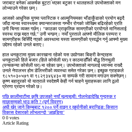
जराबाट बनेका आकर्षक बुट्टा भएका बटुका र थालहरूले उपभोक्ताको मन
लोभ्याउने गरेका छन्।
आजको आधुनिक युगमा प्लास्टिक र आल्मुनियमका भाँडाकुँडाको प्रयोग बढ्दै
जाँदा मानव स्वास्थ्यमा क्यान्सरजस्ता गम्भीर रोगको जोखिम बढिरहेको प्रति
उनी चिन्ता व्यक्त गर्छन्। “काठका प्राकृतिक सामग्रीको प्रयोगले मानिसलाई
स्वस्थ राख्न मद्दत गर्छ,” उनी भन्छन्। नयाँ पुस्ताले आफ्नो मौलिक परम्परा र
सामग्रीहरू बिर्सिँदै गएको अवस्थामा यस्ता सामग्रीको प्रवर्द्धन गर्नु आफ्नो मुख्य
उद्देश्य रहेको उनले बताए।
हाल धनकुटामा मुख्य कारखाना रहेको यस उद्योगका बिक्री केन्द्रहरू
धनकुटाको हिले बजार (हिले कोसेली घर) र काठमाडौँको बौद्ध तिनचुली
(पन्चकन्या कोसेली घर) मा रहेका छन्। उपभोक्ताको मागलाई ध्यानमा राख्दै
उनले नेपालभर होम डेलिभरीको व्यवस्था समेत गरेका छन्। इच्छुक ग्राहकले
९८५१०३०५७१ वा ९८२९३४६४३० मा सम्पर्क गरी सामान मगाउन सक्नेछन्।
कृष्ण बहादुरको यो यात्राले स्वदेशमै केही गर्न चाहने युवाहरूका लागि ठूलो
प्रेरणा प्रदान गरेको छ।
Continue
पछि
कालीमाटीमा कृषि उपजको नयाँ मूल्यसूची: गोलभेडादेखि गुन्द्रुक र
माछासम्मको भाउ कति ? (पूर्ण विवरण)
Reading
अघी
खेर जाने किम्बुबाट १२०० पर्ने वाइन र खुर्पानीको ब्रान्डिङ: किसान
विकास देसारको लोभलाग्दो ‘आइडिया’
0
0
votes
Article Rating