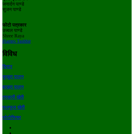
जनार्दन पाण्डे
सुजन पाण्डे
फोटो पत्रकार
उज्वल पाण्डे
Shree Raya
Hamro Tashbir
विविध
बिचार
कुखुरा पालन
बाख्रा पालन
तरकारी खेती
फलफुल खेती
फाेटाेफिचर
Facebook
Youtube