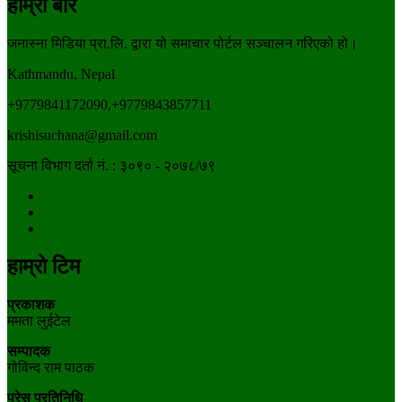
हाम्रो बारे
जनास्ना मिडिया प्रा.लि. द्वारा यो समाचार पोर्टल सञ्चालन गरिएको हो।
Kathmandu, Nepal
+9779841172090,+9779843857711
krishisuchana@gmail.com
सूचना विभाग दर्ता नं. : ३०९० - २०७८/७९
हाम्रो टिम
प्रकाशक
ममता लुईटेल
सम्पादक
गोविन्द राम पाठक
प्रेस प्रतिनिधि