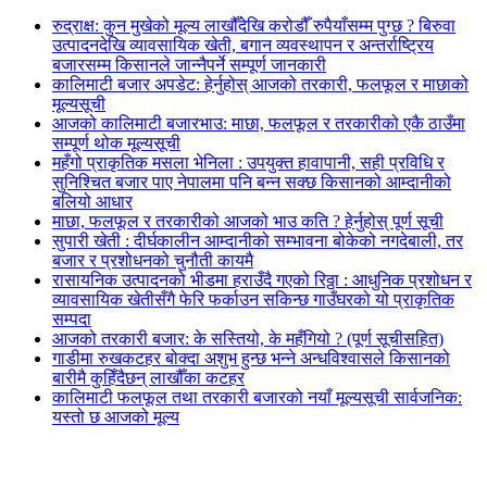
रुद्राक्ष: कुन मुखेको मूल्य लाखौँदेखि करोडौँ रुपैयाँसम्म पुग्छ ? बिरुवा
उत्पादनदेखि व्यावसायिक खेती, बगान व्यवस्थापन र अन्तर्राष्ट्रिय
बजारसम्म किसानले जान्नैपर्ने सम्पूर्ण जानकारी
कालिमाटी बजार अपडेट: हेर्नुहोस् आजको तरकारी, फलफूल र माछाको
मूल्यसूची
आजको कालिमाटी बजारभाउ: माछा, फलफूल र तरकारीको एकै ठाउँमा
सम्पूर्ण थोक मूल्यसूची
महँगो प्राकृतिक मसला भेनिला : उपयुक्त हावापानी, सही प्रविधि र
सुनिश्चित बजार पाए नेपालमा पनि बन्न सक्छ किसानको आम्दानीको
बलियो आधार
माछा, फलफूल र तरकारीको आजको भाउ कति ? हेर्नुहोस् पूर्ण सूची
सुपारी खेती : दीर्घकालीन आम्दानीको सम्भावना बोकेको नगदेबाली, तर
बजार र प्रशोधनको चुनौती कायमै
रासायनिक उत्पादनको भीडमा हराउँदै गएको रिठ्ठा : आधुनिक प्रशोधन र
व्यावसायिक खेतीसँगै फेरि फर्काउन सकिन्छ गाउँघरको यो प्राकृतिक
सम्पदा
आजको तरकारी बजार: के सस्तियो, के महँगियो ? (पूर्ण सूचीसहित)
गाडीमा रुखकटहर बोक्दा अशुभ हुन्छ भन्ने अन्धविश्वासले किसानको
बारीमै कुहिँदैछन् लाखौँका कटहर
कालिमाटी फलफूल तथा तरकारी बजारको नयाँ मूल्यसूची सार्वजनिक:
यस्तो छ आजको मूल्य