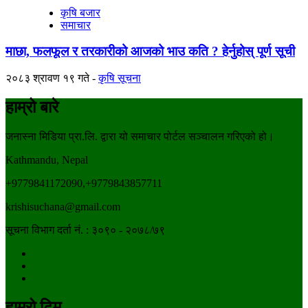
कृषि बजार
समाचार
माछा, फलफूल र तरकारीको आजको भाउ कति ? हेर्नुहोस् पूर्ण सूची
२०८३ श्रावण १९ गते
कृषि सूचना
हाम्रो बारे
जनास्ना मिडिया प्रा.लि. द्वारा यो समाचार पोर्टल सञ्चालन गरिएको हो।
Kathmandu, Nepal
+9779841172090,+9779843857711
krishisuchana@gmail.com
सूचना विभाग दर्ता नं. : ३०९० - २०७८/७९
हाम्रो टिम