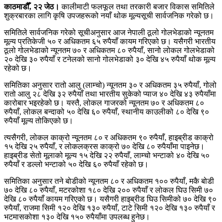
काठमाडौँ, २२ जेठ।
कालीमाटी फलफूल तथा तरकारी बजार विकास समितिले
शुक्रबारका लागि कृषि उपजहरूको नयाँ थोक मूल्यसूची सार्वजनिक गरेको छ।
समितिले सार्वजनिक गरेको सूचीअनुसार आज नेपाली ठूलो गोलभेडाको न्यूनतम
मूल्य प्रतिकेजी ५० र अधिकतम ६५ रुपैयाँ कायम गरिएको छ। यसैगरी भारतीय
ठूलो गोलभेडाको न्यूनतम ७० र अधिकतम ८० रुपैयाँ, सानो लोकल गोलभेडाको
२० देखि ३० रुपैयाँ र टनेलको सानो गोलभेडाको ३० देखि ४५ रुपैयाँ थोक मूल्य
रहेको छ।
समितिका अनुसार रातो आलु (लाम्चो) न्यूनतम ३० र अधिकतम ३५ रुपैयाँ, गोलो
रातो आलु २८ देखि ३२ रुपैयाँ तथा भारतीय सुकेको प्याज ४० देखि ४३ रुपैयाँमा
कारोबार भइरहेको छ। यस्तै, लोकल गाजरको न्यूनतम ७० र अधिकतम ८०
रुपैयाँ, लोकल बन्दाको ५० देखि ६० रुपैयाँ, स्थानीय काउलीको ८० देखि ९०
रुपैयाँ मूल्य तोकिएको छ।
त्यसैगरी, लोकल काक्रो न्यूनतम ८० र अधिकतम ९० रुपैयाँ, हाइब्रीड काक्रो
१५ देखि २५ रुपैयाँ, र लोकलक्रस काक्रो ७० देखि ८० रुपैयाँमा पाइनेछ।
हाइब्रीड सेतो मूलाको मूल्य १५ देखि २२ रुपैयाँ, लाम्चो भन्टाको ४० देखि ५०
रुपैयाँ र डल्लो भन्टाको ५० देखि ६० रुपैयाँ रहेको छ।
समितिका अनुसार तने बोडीको न्यूनतम ८० र अधिकतम १०० रुपैयाँ, मकै बोडी
७० देखि ८० रुपैयाँ, मटरकोशा १८० देखि २०० रुपैयाँ र लोकल घिउ सिमी ७०
देखि ८० रुपैयाँ कायम गरिएको छ। यसैगरी हाइब्रीड घिउ सिमीको ७० देखि ९०
रुपैयाँ, राजमा सिमी १२० देखि १३० रुपैयाँ, टाटे सिमी १२० देखि १३० रुपैयाँ र
भटमासकोशा १३० देखि १५० रुपैयाँमा उपलब्ध हुनेछ।