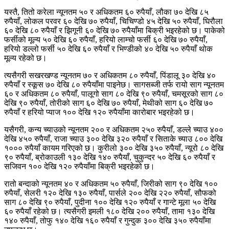
यस्तै, तितो करेला न्यूनतम ५० र अधिकतम ६० रुपैयाँ, लौका ७० देखि ८५
रुपैयाँ, लोकल परवर ६० देखि ७० रुपैयाँ, चिचिण्डो ४५ देखि ५० रुपैयाँ, घिरौला
६० देखि ८० रुपैयाँ र झिगूनी ६० देखि ७० रुपैयाँमा बिक्री भइरहेको छ। पाकेको
फर्सीको मूल्य ५० देखि ६० रुपैयाँ, हरियो लाम्चो फर्सी ६० देखि ७० रुपैयाँ,
हरियो डल्लो फर्सी ५० देखि ६० रुपैयाँ र भिण्डीको ४० देखि ५० रुपैयाँ थोक
मूल्य रहेको छ।
त्यसैगरी सखरखण्ड न्यूनतम ७० र अधिकतम ८० रुपैयाँ, पिंडालू ३० देखि ४०
रुपैयाँ र स्कूस ७० देखि ८० रुपैयाँमा पाइनेछ। सागसब्जी तर्फ रायो साग न्यूनतम
६० र अधिकतम ८० रुपैयाँ, पालूगो साग ८० देखि ९० रुपैयाँ, चमसूरको साग ८०
देखि ९० रुपैयाँ, तोरीको साग ६० देखि ७० रुपैयाँ, मेथीको साग ६० देखि ७०
रुपैयाँ र हरियो प्याज १०० देखि १२० रुपैयाँमा कारोबार भइरहेको छ।
यसैगरी, कन्य च्याउको न्यूनतम २०० र अधिकतम २५० रुपैयाँ, डल्ले च्याउ ४००
देखि ४५० रुपैयाँ, राजा च्याउ ३०० देखि ३२० रुपैयाँ र सिताके च्याउ ८०० देखि
१००० रुपैयाँ कायम गरिएको छ। कुरीलो ३०० देखि ३५० रुपैयाँ, न्यूरो ८० देखि
९० रुपैयाँ, ब्रोकाउली १३० देखि १४० रुपैयाँ, चुकुन्दर ५० देखि ६० रुपैयाँ र
सजिवन १०० देखि १२० रुपैयाँमा बिक्री भइरहेको छ।
रातो बन्दाको न्यूनतम ४० र अधिकतम ५० रुपैयाँ, जिरीको साग ९० देखि १००
रुपैयाँ, सेलरी १२० देखि १३० रुपैयाँ, पार्सले २०० देखि २२० रुपैयाँ, सौफको
साग ८० देखि ९० रुपैयाँ, पुदीना १०० देखि १२० रुपैयाँ र गान्टे मूला ५० देखि
६० रुपैयाँ रहेको छ। त्यसैगरी इमली १८० देखि २०० रुपैयाँ, तामा १३० देखि
१४० रुपैयाँ, तोफु १४० देखि १६० रुपैयाँ र गुन्दुक ३०० देखि ३५० रुपैयाँमा