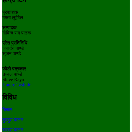
प्रकाशक
ममता लुईटेल
सम्पादक
गोविन्द राम पाठक
प्रेस प्रतिनिधि
जनार्दन पाण्डे
सुजन पाण्डे
फोटो पत्रकार
उज्वल पाण्डे
Shree Raya
Hamro Tashbir
विविध
बिचार
कुखुरा पालन
बाख्रा पालन