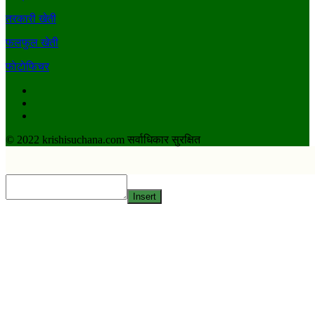
तरकारी खेती
फलफुल खेती
फाेटाेफिचर
Facebook
Youtube
Twitter
© 2022 krishisuchana.com सर्वाधिकार सुरक्षित
Insert