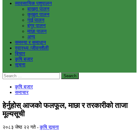
व्यावसायिक पशुपालन
बाख्रा पालन
कुखुरा पालन
गाई पालन
बंगुर पालन
माछा पालन
अन्य
समस्या र समाधान
स्वास्थ्य /जीवनशैली
बिचार
कृषि बजार
सूचना
Search
for:
कृषि बजार
समाचार
हेर्नुहोस् आजको फलफूल, माछा र तरकारीको ताजा
मूल्यसूची
२०८३ जेष्ठ २२ गते
कृषि सूचना