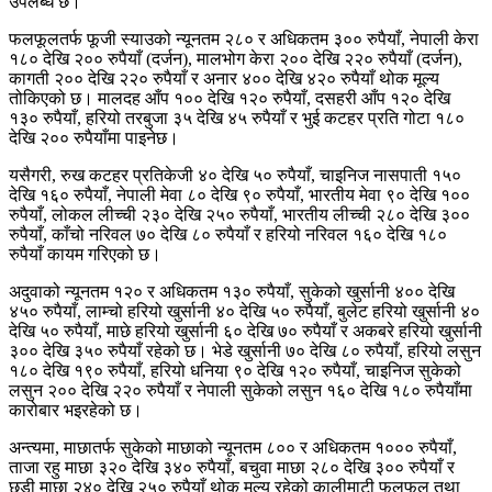
उपलब्ध छ।
फलफूलतर्फ फूजी स्याउको न्यूनतम २८० र अधिकतम ३०० रुपैयाँ, नेपाली केरा
१८० देखि २०० रुपैयाँ (दर्जन), मालभोग केरा २०० देखि २२० रुपैयाँ (दर्जन),
कागती २०० देखि २२० रुपैयाँ र अनार ४०० देखि ४२० रुपैयाँ थोक मूल्य
तोकिएको छ। मालदह आँप १०० देखि १२० रुपैयाँ, दसहरी आँप १२० देखि
१३० रुपैयाँ, हरियो तरबुजा ३५ देखि ४५ रुपैयाँ र भुई कटहर प्रति गोटा १८०
देखि २०० रुपैयाँमा पाइनेछ।
यसैगरी, रुख कटहर प्रतिकेजी ४० देखि ५० रुपैयाँ, चाइनिज नासपाती १५०
देखि १६० रुपैयाँ, नेपाली मेवा ८० देखि ९० रुपैयाँ, भारतीय मेवा ९० देखि १००
रुपैयाँ, लोकल लीच्ची २३० देखि २५० रुपैयाँ, भारतीय लीच्ची २८० देखि ३००
रुपैयाँ, काँचो नरिवल ७० देखि ८० रुपैयाँ र हरियो नरिवल १६० देखि १८०
रुपैयाँ कायम गरिएको छ।
अदुवाको न्यूनतम १२० र अधिकतम १३० रुपैयाँ, सुकेको खुर्सानी ४०० देखि
४५० रुपैयाँ, लाम्चो हरियो खुर्सानी ४० देखि ५० रुपैयाँ, बुलेट हरियो खुर्सानी ४०
देखि ५० रुपैयाँ, माछे हरियो खुर्सानी ६० देखि ७० रुपैयाँ र अकबरे हरियो खुर्सानी
३०० देखि ३५० रुपैयाँ रहेको छ। भेडे खुर्सानी ७० देखि ८० रुपैयाँ, हरियो लसुन
१८० देखि १९० रुपैयाँ, हरियो धनिया ९० देखि १२० रुपैयाँ, चाइनिज सुकेको
लसुन २०० देखि २२० रुपैयाँ र नेपाली सुकेको लसुन १६० देखि १८० रुपैयाँमा
कारोबार भइरहेको छ।
अन्त्यमा, माछातर्फ सुकेको माछाको न्यूनतम ८०० र अधिकतम १००० रुपैयाँ,
ताजा रहु माछा ३२० देखि ३४० रुपैयाँ, बचुवा माछा २८० देखि ३०० रुपैयाँ र
छडी माछा २४० देखि २५० रुपैयाँ थोक मूल्य रहेको कालीमाटी फलफूल तथा