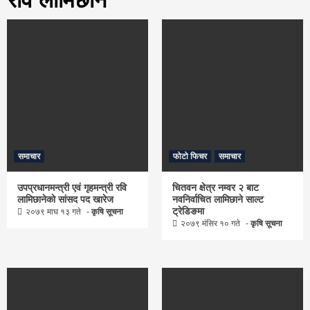
समाचार
फोटो फिचर
समाचार
उपप्रधानमन्त्री एवं गृहमन्त्री रवि
चितवन क्षेत्र नम्वर २ बाट
लामिछानेको सांसद पद खारेज
नवनिर्वाचित लामिछाने साल्ट
ट्रेडिङमा
२०७९ माघ १३ गते
कृषि सूचना
२०७९ मंसिर १० गते
कृषि सूचना