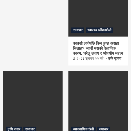
समाचार
स्वास्थ्य /जीवनशैली
काउसो लागेपछि किन हुन्छ असह्य
चिलाइ? जानौं यसको वैज्ञानिक
कारण, घरेलु उपाय र औषधीय महत्त्व
२०८३ श्रावण २२ गते
कृषि सूचना
कृषि बजार
समाचार
व्यावसायिक खेती
समाचार