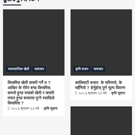
व्यावसायिक खेती
समाचार
कृषि बजार
समाचार
किसमिस खेती कसरी गर्ने त ?
कालिमाटी बजार: के सस्तियो, के
आखिर के रोपेर बन्छ किसमिस,
महँगियो ? हेर्नुहोस् पूर्ण मूल्य विवरण
कस्तो हुन्छ यसको खेती र कसरी
२०८३ श्रावण २३ गते
कृषि सूचना
तयार हुन्छ बजारमा पुग्ने स्वादिलो
किसमिस ?
२०८३ श्रावण २३ गते
कृषि सूचना