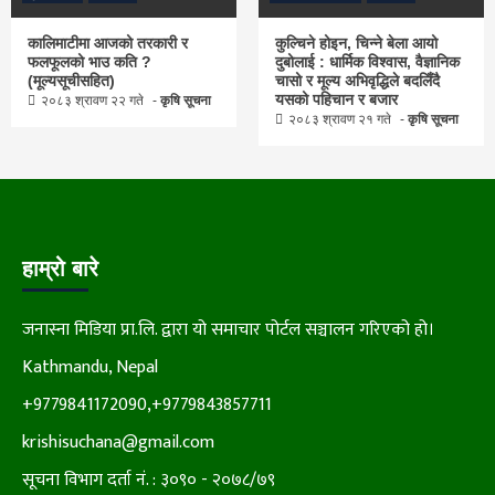
कालिमाटीमा आजको तरकारी र
कुल्चिने होइन, चिन्ने बेला आयो
फलफूलको भाउ कति ?
दुबोलाई : धार्मिक विश्वास, वैज्ञानिक
(मूल्यसूचीसहित)
चासो र मूल्य अभिवृद्धिले बदलिँदै
यसको पहिचान र बजार
२०८३ श्रावण २२ गते
कृषि सूचना
२०८३ श्रावण २१ गते
कृषि सूचना
हाम्रो बारे
जनास्ना मिडिया प्रा.लि. द्वारा यो समाचार पोर्टल सञ्चालन गरिएको हो।
Kathmandu, Nepal
+9779841172090,+9779843857711
krishisuchana@gmail.com
सूचना विभाग दर्ता नं. : ३०९० - २०७८/७९