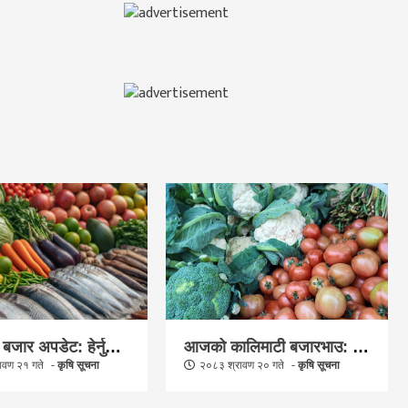
कालिमाटी बजार अपडेट: हेर्नुहोस् आजको तरकारी, फलफूल र माछाको मूल्यसूची
आजको कालिमाटी बजारभाउ: माछा, फलफूल र तरकारीको एकै ठाउँमा सम्पूर्ण थोक मूल्यसूची
ावण २१ गते
कृषि सूचना
२०८३ श्रावण २० गते
कृषि सूचना