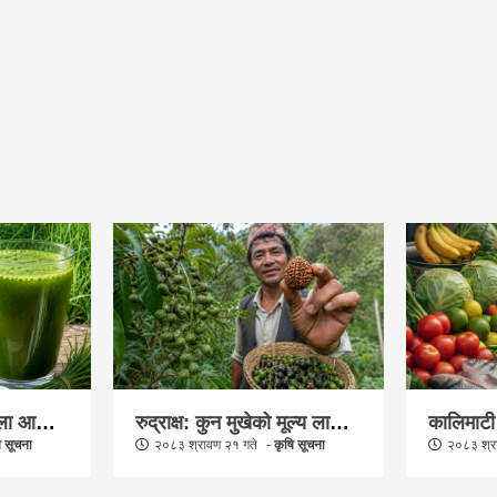
कुल्चिने होइन, चिन्ने बेला आयो दुबोलाई : धार्मिक विश्वास, वैज्ञानिक चासो र मूल्य अभिवृद्धिले बदलिँदै यसको पहिचान र बजार
रुद्राक्ष: कुन मुखेको मूल्य लाखौँदेखि करोडौँ रुपैयाँसम्म पुग्छ ? बिरुवा उत्पादनदेखि व्यावसायिक खेती, बगान व्यवस्थापन र अन्तर्राष्ट्रिय बजारसम्म किसानले जान्नैपर्ने सम्पूर्ण जानकारी
ि सूचना
२०८३ श्रावण २१ गते
कृषि सूचना
२०८३ श्र