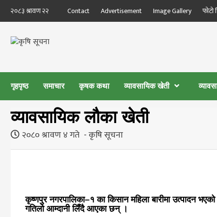
Skip
२०८३ श्रावण २२
Contact
Advertisement
Image Gallery
फोटो 
to
content
कृषि सूचना
THE BEST AGRICULTURE NEWS PORTAL OF NEPAL
KRISHISUCHANA
गृहपृष्ठ
समाचार
कृषक कथा
व्यावसायिक खेती
व्याव
व्यावसायिक लौका खेती
२०८० श्रावण ४ गते
कृषि सूचना
कृष्णपुर नगरपालिका–१ का किसान महिला बारीमा उत्पादन भएको ल
गतिलो आम्दानी लिँदै आएका छन् ।