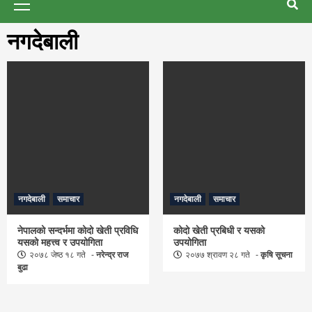
Menu
नगदेबाली
नगदेबाली
समाचार
नगदेबाली
समाचार
नेपालको सन्दर्भमा कोदो खेती प्रविधि
कोदो खेती प्रबिधी र यसको
यसको महत्त्व र उपयोगिता
उपयोगिता
२०७८ जेष्ठ १८ गते
नरेन्द्र राज
२०७७ श्रावण २८ गते
कृषि सूचना
बुढा