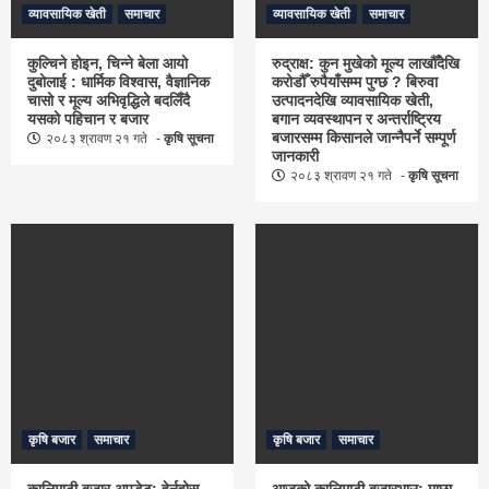
व्यावसायिक खेती
समाचार
व्यावसायिक खेती
समाचार
कुल्चिने होइन, चिन्ने बेला आयो
रुद्राक्ष: कुन मुखेको मूल्य लाखौँदेखि
दुबोलाई : धार्मिक विश्वास, वैज्ञानिक
करोडौँ रुपैयाँसम्म पुग्छ ? बिरुवा
चासो र मूल्य अभिवृद्धिले बदलिँदै
उत्पादनदेखि व्यावसायिक खेती,
यसको पहिचान र बजार
बगान व्यवस्थापन र अन्तर्राष्ट्रिय
बजारसम्म किसानले जान्नैपर्ने सम्पूर्ण
२०८३ श्रावण २१ गते
कृषि सूचना
जानकारी
२०८३ श्रावण २१ गते
कृषि सूचना
कृषि बजार
समाचार
कृषि बजार
समाचार