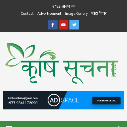
Skip
२०८३ श्रावण २२
to
Contact
Advertisement
Image Gallery
फोटो फिचर
content
Facebook
Youtube
Twitter
कृषि सूचना
THE BEST AGRICULTURE NEWS PORTAL OF NEPAL
KRISHISUCHANA
Primary