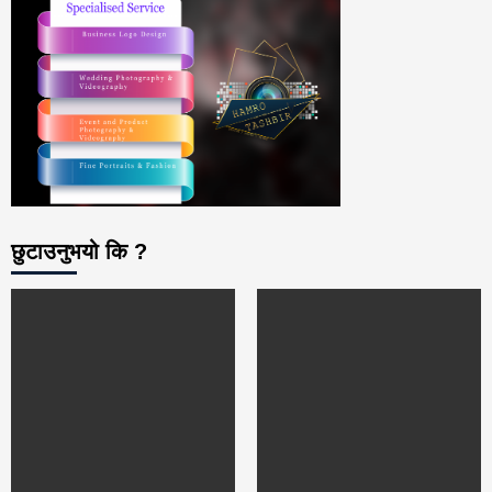
छुटाउनुभयो कि ?