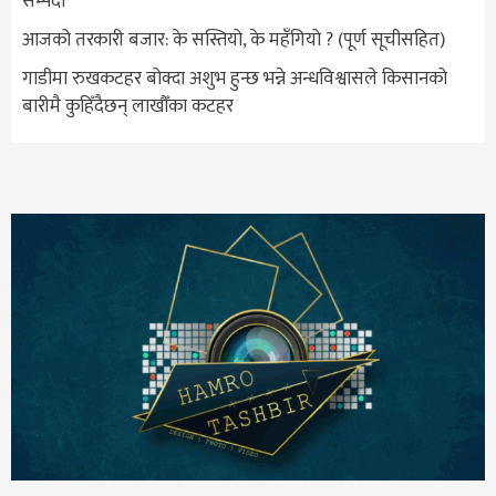
सम्पदा
आजको तरकारी बजार: के सस्तियो, के महँगियो ? (पूर्ण सूचीसहित)
गाडीमा रुखकटहर बोक्दा अशुभ हुन्छ भन्ने अन्धविश्वासले किसानको
बारीमै कुहिँदैछन् लाखौँका कटहर