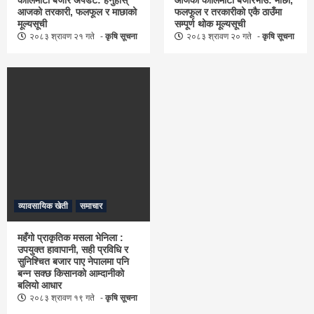
कालिमाटी बजार अपडेट: हेर्नुहोस्
आजको कालिमाटी बजारभाउ: माछा,
आजको तरकारी, फलफूल र माछाको
फलफूल र तरकारीको एकै ठाउँमा
मूल्यसूची
सम्पूर्ण थोक मूल्यसूची
२०८३ श्रावण २१ गते
कृषि सूचना
२०८३ श्रावण २० गते
कृषि सूचना
व्यावसायिक खेती
समाचार
महँगो प्राकृतिक मसला भेनिला :
उपयुक्त हावापानी, सही प्रविधि र
सुनिश्चित बजार पाए नेपालमा पनि
बन्न सक्छ किसानको आम्दानीको
बलियो आधार
२०८३ श्रावण १९ गते
कृषि सूचना