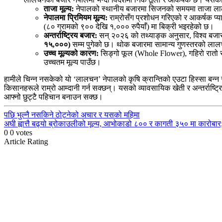
ताजा मूल्य:
नेपालको स्थानीय बजारमा सिजनको समयमा ताजा ल
नेपालमा प्रिमियम मूल्य:
राम्रोसँग प्रशोधन गरिएको र आकर्षक प्
(८० ग्रामको ९०० देखि १,००० रुपैयाँ) मा बिक्री भइरहेको छ।
अन्तर्राष्ट्रिय बजार:
सन् २०२६ को तथ्याङ्क अनुसार, विश्व बजार
१५,०००)
सम्म पुगेको छ। थोक बजारमा सामान्य गुणस्तरको लाल
उच्च मूल्यको कारण:
सिङ्गो फूल (Whole Flower), गहिरो रातो रङ
उच्चतम मूल्य पाउँछ।
हामीले चिन्न नसकेको यो ‘लालचन’ नेपालको कृषि क्रान्तिको एउटा हिस्सा बन्न 
किसानहरूले राम्रो आम्दानी गर्न सक्छन्। यसको व्यावसायिक खेती र अन्तर्राष्
आफ्नो छुट्टै पहिचान बनाउन सक्छ।
Continue
पछि
भुल्नै नसकिने ठोट्नेको अचार र यसको महिमा
अघी
ह्वात्तै बढ्यो ब्रोकाउलीको मूल्य, आभोकाडो ८०० र कागती ३५० मा कारोबार;
Reading
0
0
votes
Article Rating