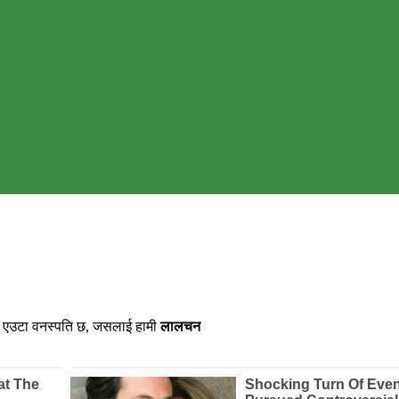
को एउटा वनस्पति छ, जसलाई हामी
लालचन