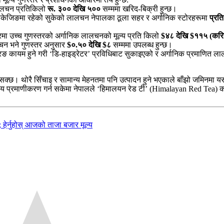
ालचन प्रतिकिलो
रू. ३०० देखि ५००
सम्ममा खरिद-बिक्री हुन्छ।
याकेजिङमा रहेको सुकेको लालचन नेपालका ठूला सहर र अर्गानिक स्टोरहरूमा
प्रत
मा उच्च गुणस्तरको अर्गानिक लालचनको मूल्य प्रति किलो
$४८ देखि $११५ (करिब
चन भने गुणस्तर अनुसार
$०.५० देखि $८
सम्ममा उपलब्ध हुन्छ।
 कायम हुने गरी ‘डि-हाइड्रेटर’ प्रविधिबाट सुकाइएको र अर्गानिक प्रमाणित ला
सक्छ। थोरै सिँचाइ र सामान्य मेहनतमा पनि उत्पादन हुने भएकाले बाँझो जमिनमा य
ट्रिय प्रमाणीकरण गर्न सकेमा नेपालले ‘हिमालयन रेड टी’ (Himalayan Red Tea) क
 हेर्नुहोस् आजको ताजा बजार मूल्य