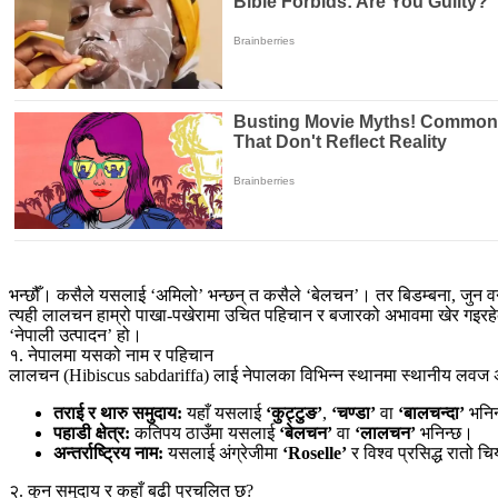
भन्छौँ। कसैले यसलाई ‘अमिलो’ भन्छन् त कसैले ‘बेलचन’। तर बिडम्बना, जुन व
त्यही लालचन हाम्रो पाखा-पखेरामा उचित पहिचान र बजारको अभावमा खेर गइरहेको
‘नेपाली उत्पादन’ हो।
१. नेपालमा यसको नाम र पहिचान
लालचन (Hibiscus sabdariffa) लाई नेपालका विभिन्न स्थानमा स्थानीय लवज 
तराई र थारु समुदाय:
यहाँ यसलाई
‘कुट्टुङ’
,
‘चण्डा’
वा
‘बालचन्दा’
भनिन
पहाडी क्षेत्र:
कतिपय ठाउँमा यसलाई
‘बेलचन’
वा
‘लालचन’
भनिन्छ।
अन्तर्राष्ट्रिय नाम:
यसलाई अंग्रेजीमा
‘Roselle’
र विश्व प्रसिद्ध रातो च
२. कुन समुदाय र कहाँ बढी प्रचलित छ?