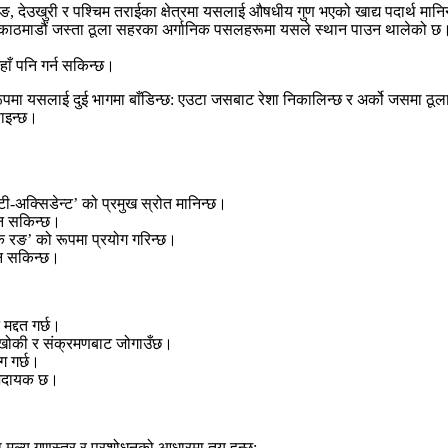
ाङ, देउखुरी र पश्चिम तराईका क्षेत्रमा यसलाई औषधीय गुण भएको खाद्य पदार्थ मानि
र काठमाडौं जस्ता ठूला सहरका अर्गानिक पसलहरूमा यसले स्थान पाउन थालेको छ
ाँ पनि गर्न सकिन्छ।
ूपमा यसलाई दुई भागमा बाँडिन्छ: एउटा जसबाट रेशा निकालिन्छ र अर्को जसमा ठूला
पाइन्छ।
ी-अक्सिडेन्ट’ को प्रमुख स्रोत मानिन्छ।
उन सकिन्छ।
क रङ’ को रूपमा प्रयोग गरिन्छ।
उन सकिन्छ।
मद्दत गर्छ।
घाखोकी र संक्रमणबाट जोगाउँछ।
ग गर्छ।
ाभदायक छ।
ूल्य गुणस्तर र प्रशोधनको आधारमा तय हुन्छ: