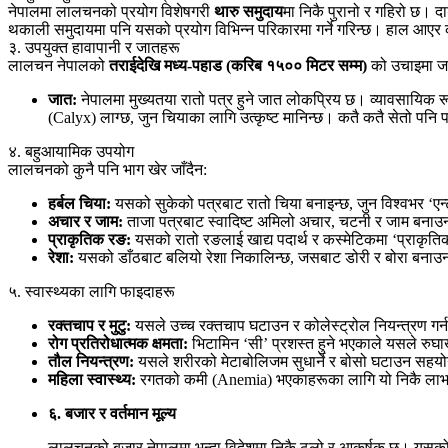
नेपालमा लालचनको प्रयोग विशेषगरी
थारु समुदाय
मा निकै पुरानो र गहिरो छ। द
थकाली समुदायमा पनि यसको प्रयोग विभिन्न परिकारमा गर्ने गरिन्छ। हाल आए
३. उपयुक्त हावापानी र जातहरू
लालचन नेपालको
तराईदेखि मध्य-पहाड (करिब १५०० मिटर सम्म)
को उचाइमा जह
जात:
नेपालमा मुख्यतया रातो पत्र हुने जात लोकप्रिय छ। व्यावसायिक र
(Calyx) लाग्छ, जुन चियाका लागि उत्कृष्ट मानिन्छ। कतै कतै सेतो पनि 
४. बहुआयामिक उपयोग
लालचनको कुनै पनि भाग खेर जाँदैन:
हर्बल चिया:
यसको सुकेको पत्रबाट रातो चिया बनाइन्छ, जुन विश्वभर ‘एन्ट
अचार र जाम:
ताजा पत्रबाट स्वादिष्ट अमिलो अचार, चटनी र जाम बना
प्राकृतिक रङ:
यसको रातो रङलाई खाद्य पदार्थ र कस्मेटिकमा ‘प्राकृति
रेशा:
यसको डाँठबाट बलियो रेशा निकालिन्छ, जसबाट डोरी र बोरा बना
५. स्वास्थ्यका लागि फाइदाहरू
रक्तचाप र मुटु:
यसले उच्च रक्तचाप घटाउन र कोलेस्ट्रोल नियन्त्रण गर्न 
रोग प्रतिरोधात्मक क्षमता:
भिटामिन ‘सी’ प्रशस्त हुने भएकाले यसले रु
तौल नियन्त्रण:
यसले शरीरको मेटाबोलिजम सुधार्ने र बोसो घटाउन सहयो
महिला स्वास्थ्य:
रगतको कमी (Anemia) भएकाहरूका लागि यो निकै ल
६. बजार र वर्तमान मूल्य
लालचनको बजार नेपालमा भन्दा विदेशमा निकै ठूलो र आकर्षक छ। यसको म