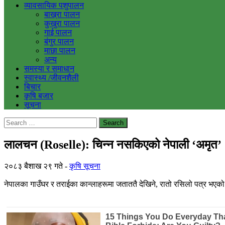
व्यावसायिक पशुपालन
बाख्रा पालन
कुखुरा पालन
गाई पालन
बंगुर पालन
माछा पालन
अन्य
समस्या र समाधान
स्वास्थ्य /जीवनशैली
बिचार
कृषि बजार
सूचना
Search
for:
लालचन (Roselle): चिन्न नसकिएको नेपाली ‘अमृत’
२०८३ बैशाख २९ गते
कृषि सूचना
नेपालका गाउँघर र तराईका कान्लाहरूमा जताततै देखिने, रातो रसिलो पत्र भए