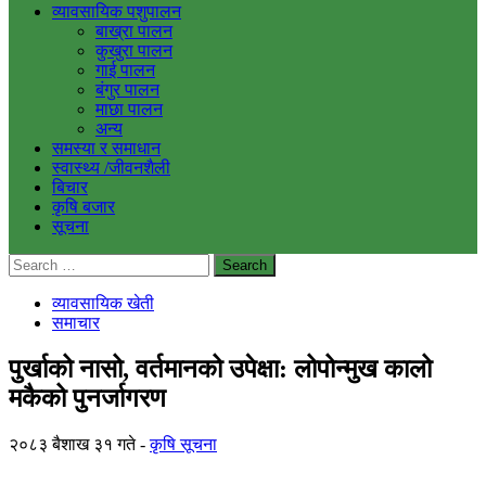
व्यावसायिक पशुपालन
बाख्रा पालन
कुखुरा पालन
गाई पालन
बंगुर पालन
माछा पालन
अन्य
समस्या र समाधान
स्वास्थ्य /जीवनशैली
बिचार
कृषि बजार
सूचना
Search
for:
व्यावसायिक खेती
समाचार
पुर्खाको नासो, वर्तमानको उपेक्षा: लोपोन्मुख कालो
मकैको पुनर्जागरण
२०८३ बैशाख ३१ गते
कृषि सूचना