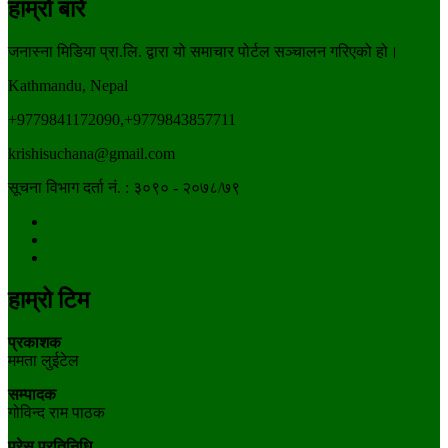
हाम्रो बारे
जनास्ना मिडिया प्रा.लि. द्वारा यो समाचार पोर्टल सञ्चालन गरिएको हो।
Kathmandu, Nepal
+9779841172090,+9779843857711
krishisuchana@gmail.com
सूचना विभाग दर्ता नं. : ३०९० - २०७८/७९
हाम्रो टिम
प्रकाशक
ममता लुईटेल
सम्पादक
गोविन्द राम पाठक
प्रेस प्रतिनिधि