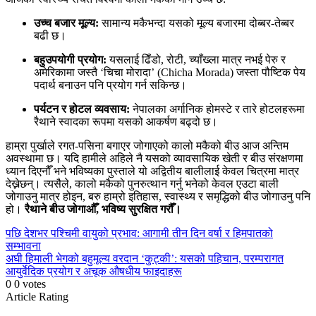
उच्च बजार मूल्य:
सामान्य मकैभन्दा यसको मूल्य बजारमा दोब्बर-तेब्बर
बढी छ।
बहुउपयोगी प्रयोग:
यसलाई ढिँडो, रोटी, च्याँख्ला मात्र नभई पेरु र
अमेरिकामा जस्तै ‘चिचा मोरादा’ (Chicha Morada) जस्ता पौष्टिक पेय
पदार्थ बनाउन पनि प्रयोग गर्न सकिन्छ।
पर्यटन र होटल व्यवसाय:
नेपालका अर्गानिक होमस्टे र तारे होटलहरूमा
रैथाने स्वादका रूपमा यसको आकर्षण बढ्दो छ।
हाम्रा पुर्खाले रगत-पसिना बगाएर जोगाएको कालो मकैको बीउ आज अन्तिम
अवस्थामा छ। यदि हामीले अहिले नै यसको व्यावसायिक खेती र बीउ संरक्षणमा
ध्यान दिएनौँ भने भविष्यका पुस्ताले यो अद्वितीय बालीलाई केवल चित्रमा मात्र
देख्नेछन्। त्यसैले, कालो मकैको पुनरुत्थान गर्नु भनेको केवल एउटा बाली
जोगाउनु मात्र होइन, बरु हाम्रो इतिहास, स्वास्थ्य र समृद्धिको बीउ जोगाउनु पनि
हो।
रैथाने बीउ जोगाऔँ, भविष्य सुरक्षित गरौँ।
Continue
पछि
देशभर पश्चिमी वायुको प्रभाव: आगामी तीन दिन वर्षा र हिमपातको
सम्भावना
Reading
अघी
हिमाली भेगको बहुमूल्य वरदान ‘कुट्की’: यसको पहिचान, परम्परागत
आयुर्वेदिक प्रयोग र अचूक औषधीय फाइदाहरू
0
0
votes
Article Rating