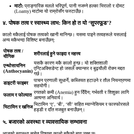
माटो:
प्राङ्गारिक मलले भरिपूर्ण, पानी नजम्ने हल्का भिरालो र दोमट
(Loamy) माटोमा यो राम्रोसँग फस्टाउँछ।
४. पोषक तत्व र स्वास्थ्य लाभ: किन हो त यो ‘सुपरफूड’?
कालो मकैलाई पोषक तत्वको खानी मानिन्छ। यसमा पाइने तत्वहरूले यसलाई
अन्य मकैभन्दा विशिष्ट बनाउँछन्:
पोषक तत्व /
शरीरलाई हुने फाइदा र महत्त्व
यौगिक
यसकै कारण मकै कालो हुन्छ। यो शक्तिशाली
एन्थोसायनिन
एन्टिअक्सिडेन्ट हो जसले क्यान्सर र बुढ्यौली रोक्न मद्दत
(Anthocyanin)
गर्छ।
पाचन प्रणाली सुधार्ने, कब्जियत हटाउने र तौल नियन्त्रणमा
डाइटरी फाइबर
सहयोगी।
रगतको कमी (Anemia) हुन दिँदैन; गर्भवती र शिशुका लागि
फलाम र फोल्यात
अत्यन्त अनिवार्य।
भिटामिन ‘ए’, ‘बी’, ‘सी’ सहित म्याग्नेसियम र फास्फोरसले
भिटामिन र खनिज
हड्डी र दाँत मजबुत बनाउँछन्।
५. बजारको अवस्था र व्यावसायिक सम्भावना
आजको स्वास्थ्य सचेत विश्वमा कालो मकैको माग उच्च छ: