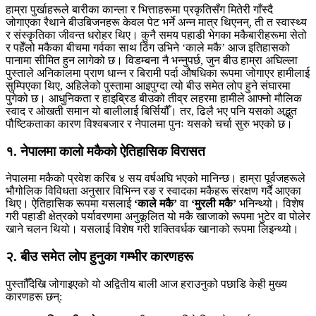
हाम्रा पुर्खाहरूले बारीका कान्ला र भित्ताहरूमा प्रकृतिसँग मितेरी गाँस्दै
जोगाएका रैथाने बीउबिजनहरू केवल पेट भर्ने अन्न मात्र थिएनन्, ती त स्वास्थ्य
र संस्कृतिका जीवन्त धरोहर थिए। कुनै समय पहाडी भेगका मकैबारीहरूमा सेतो
र पहेँलो मकैका बीचमा गर्वका साथ ठिंग उभिने ‘काले मकै’ आज इतिहासको
पानामा सीमित हुन लागेको छ। विडम्बना नै भन्नुपर्छ, जुन बीउ हाम्रा अघिल्ला
पुस्ताले अनिकालमा प्राण धान्न र बिरामी पर्दा औषधिका रूपमा जोगाएर हामीलाई
सुम्पिएका थिए, अहिलेको पुस्तामा आइपुग्दा त्यो बीउ समेत लोप हुने संघारमा
पुगेको छ। आधुनिकता र हाइब्रिड बीउको तीव्र लहरमा हामीले आफ्नो मौलिक
स्वाद र ओखती समान यो बालीलाई बिर्सियौँ। तर, ढिलै भए पनि यसको अद्भुत
पौष्टिकताका कारण विश्वबजार र नेपालमा पुनः यसको चर्चा सुरु भएको छ।
१. नेपालमा कालो मकैको ऐतिहासिक विरासत
नेपालमा मकैको प्रवेश करिब ४ सय वर्षअघि भएको मानिन्छ। हाम्रा पूर्वजहरूले
भौगोलिक विविधता अनुसार विभिन्न रङ र स्वादका मकैहरू संरक्षण गर्दै आएका
थिए। ऐतिहासिक रूपमा यसलाई
‘काले मकै’
वा
‘मुरली मकै’
भनिन्थ्यो। विशेष
गरी पहाडी क्षेत्रको पर्यावरणमा अनुकूलित यो मकै खाजाको रूपमा भुटेर वा पोलेर
खाने चलन थियो। यसलाई विशेष गरी शक्तिवर्धक खानाको रूपमा लिइन्थ्यो।
२. बीउ समेत लोप हुनुका गम्भीर कारणहरू
पुस्ताौँदेखि जोगाइएको यो अद्वितीय बाली आज हराउनुको पछाडि केही मुख्य
कारणहरू छन्: