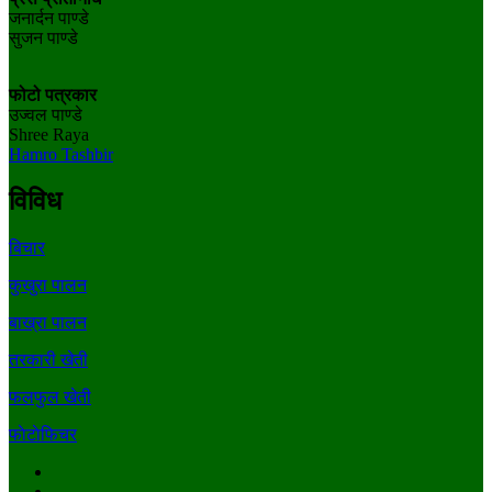
जनार्दन पाण्डे
सुजन पाण्डे
फोटो पत्रकार
उज्वल पाण्डे
Shree Raya
Hamro Tashbir
विविध
बिचार
कुखुरा पालन
बाख्रा पालन
तरकारी खेती
फलफुल खेती
फाेटाेफिचर
Facebook
Youtube