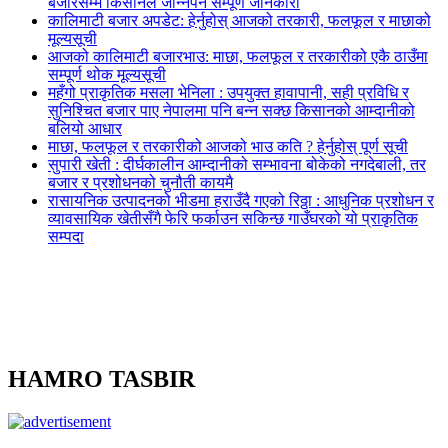
बजारसम्म किसानले जान्नैपर्ने सम्पूर्ण जानकारी
कालिमाटी बजार अपडेट: हेर्नुहोस् आजको तरकारी, फलफूल र माछाको
मूल्यसूची
आजको कालिमाटी बजारभाउ: माछा, फलफूल र तरकारीको एकै ठाउँमा
सम्पूर्ण थोक मूल्यसूची
महँगो प्राकृतिक मसला भेनिला : उपयुक्त हावापानी, सही प्रविधि र
सुनिश्चित बजार पाए नेपालमा पनि बन्न सक्छ किसानको आम्दानीको
बलियो आधार
माछा, फलफूल र तरकारीको आजको भाउ कति ? हेर्नुहोस् पूर्ण सूची
सुपारी खेती : दीर्घकालीन आम्दानीको सम्भावना बोकेको नगदेबाली, तर
बजार र प्रशोधनको चुनौती कायमै
रासायनिक उत्पादनको भीडमा हराउँदै गएको रिठ्ठा : आधुनिक प्रशोधन र
व्यावसायिक खेतीसँगै फेरि फर्काउन सकिन्छ गाउँघरको यो प्राकृतिक
सम्पदा
HAMRO TASBIR