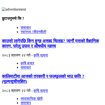
छुटाउनुभयो कि ?
समाचार
स्वास्थ्य /जीवनशैली
काउसो लागेपछि किन हुन्छ असह्य चिलाइ? जानौं यसको वैज्ञानिक
कारण, घरेलु उपाय र औषधीय महत्त्व
२०८३ श्रावण २२ गते
कृषि सूचना
कृषि बजार
समाचार
कालिमाटीमा आजको तरकारी र फलफूलको भाउ कति ?
(मूल्यसूचीसहित)
२०८३ श्रावण २२ गते
कृषि सूचना
व्यावसायिक खेती
समाचार