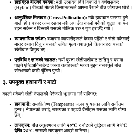
हाइब्रिड बीउको दबदबा:
बढी उत्पादन दिने विकासे र वर्णशङ्कर
(Hybrid) बीउको मोहले किसानहरूले आफ्ना रैथाने बीउ जोगाउन छोडे।
आनुवंशिक मिसावट (Cross-Pollination):
मकै हावाबाट परागण हुने
बाली हो। वरपर अन्य रङका मकै लगाउँदा कालो मकैको शुद्धता कायम
रहन सकेन र बिस्तारै यसको मौलिक रङ र गुण हराउँदै गयो।
व्यावसायिक उपेक्षा:
बजारमा व्यापारीहरूले केवल पहेँलो र सेतो मकैलाई
मात्र स्थान दिनु र यसको उचित मूल्य नपाउनुले किसानहरू यसको
खेतीबाट विमुख भए।
प्रविधि र ज्ञानको खाडल:
नयाँ पुस्ता खेतीपातीबाट टाढिनु र यसमा
पाइने एन्टिअक्सिडेन्ट जस्ता तत्वहरूको महत्त्व बुझ्न नसक्नुले बीउ
संरक्षणको कडी चुँडिन पुग्यो।
३. उपयुक्त हावापानी र माटो
कालो मकैको खेती नेपालको धेरैजसो भूभागमा गर्न सकिन्छ:
हावापानी:
समशीतोष्ण (Temperate) जलवायु यसका लागि सर्वोत्तम
हुन्छ। नेपालको तराई, उपत्यका र पहाडी बेँसीहरू यसका लागि योग्य
छन्।
तापक्रम:
बीउ अंकुरणका लागि
२०°C
र बोटको वृद्धिका लागि
२१°C
देखि २७°C
सम्मको तापक्रम आदर्श मानिन्छ।