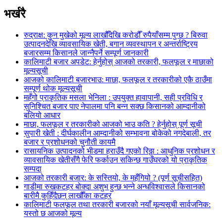
भर्खरै
रुद्राक्ष: कुन मुखेको मूल्य लाखौँदेखि करोडौँ रुपैयाँसम्म पुग्छ ? बिरुवा
उत्पादनदेखि व्यावसायिक खेती, बगान व्यवस्थापन र अन्तर्राष्ट्रिय
बजारसम्म किसानले जान्नैपर्ने सम्पूर्ण जानकारी
कालिमाटी बजार अपडेट: हेर्नुहोस् आजको तरकारी, फलफूल र माछाको
मूल्यसूची
आजको कालिमाटी बजारभाउ: माछा, फलफूल र तरकारीको एकै ठाउँमा
सम्पूर्ण थोक मूल्यसूची
महँगो प्राकृतिक मसला भेनिला : उपयुक्त हावापानी, सही प्रविधि र
सुनिश्चित बजार पाए नेपालमा पनि बन्न सक्छ किसानको आम्दानीको
बलियो आधार
माछा, फलफूल र तरकारीको आजको भाउ कति ? हेर्नुहोस् पूर्ण सूची
सुपारी खेती : दीर्घकालीन आम्दानीको सम्भावना बोकेको नगदेबाली, तर
बजार र प्रशोधनको चुनौती कायमै
रासायनिक उत्पादनको भीडमा हराउँदै गएको रिठ्ठा : आधुनिक प्रशोधन र
व्यावसायिक खेतीसँगै फेरि फर्काउन सकिन्छ गाउँघरको यो प्राकृतिक
सम्पदा
आजको तरकारी बजार: के सस्तियो, के महँगियो ? (पूर्ण सूचीसहित)
गाडीमा रुखकटहर बोक्दा अशुभ हुन्छ भन्ने अन्धविश्वासले किसानको
बारीमै कुहिँदैछन् लाखौँका कटहर
कालिमाटी फलफूल तथा तरकारी बजारको नयाँ मूल्यसूची सार्वजनिक:
यस्तो छ आजको मूल्य