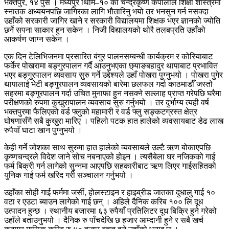
भक्तपुर, १४ पुस । मध्यपुर थिमि–१० का चन्द्रकृष्ण कपालीले शिक्षा शास्त्रमा
स्नातक अध्ययनपछि जागिरका लागि भौतारिनु भयो तर भनसुन गर्न नसक्दा
उहाँको सरकारी जागिर खाने र सरकारी विद्यालयमा शिक्षक भएर ज्ञानको ज्योति
छर्ने सपना साकार हुन सकेन । निजी विद्यालयको थोरै तलबप्रति उहाँको
आकर्षण जाग्न सकेन ।
एक दिन टेलिभिजनमा प्रसारित बंगुर पालनसम्बन्धी कार्यक्रम र कोरियाबाट
फर्केर पोखरामा बङ्गुरपालन गर्दै आउनुभएका छ्याङबहादुर थापाबाट प्रभावित
भएर बङ्गुरपालन व्यवसाय सुरु गर्ने उद्देश्यले उहाँ पोखरा पुग्नुभयो । पोखरा पुगेर
थापालाई भेटी बङ्गुरपालन व्यवसायको बारेमा छलफल गर्दा काठमाडौँ जस्तो
सहरमा बङ्गुरपालन गर्दा उचित मुनाफा हुन नसक्ने सल्लाह प्राप्त गरेपछि घरैमा
परीक्षणको रुपमा कुखुरापालन व्यवसाय सुरु गर्नुभयो । तर दुर्भाग्य त्यही वर्ष
भक्तपुरमा फैलिएको वर्ड फ्लुको महामारी र वर्ड फ्लु सङ्कटग्रस्त क्षेत्र
घोषणासँगै सबै कुखुरा मारिए । पहिलो पटक हात हालेको व्यवसायबाट डेढ लाख
रुपैयाँ घाटा खान पुग्नुभयो ।
केही गर्ने जोशका साथ सुरुमा हात हालेको व्यवसायले उल्टै ऋण बोकाएपछि
कृष्णचन्द्रले विदेश जाने सोच नबनाएको होइन । त्यसैबेला घर नजिकको गाई
फर्म बिक्री गर्न लागेको सुन्नमा आएपछि सहकारीबाट ऋण लिएर गाईसहितको
युनिक गाई फर्म खरिद गरी सञ्चालन गर्नुभयो ।
उहाँका सोही गाई फर्ममा जर्सी, होलस्टाइन र हाइब्रीड जातका दुधालु गाई १०
वटा र एउटा ब्याउन लागेको गाई छन् । अहिले दैनिक करिब १०० लि दूध
उत्पादन हुन्छ । स्थानीय बजारमा ६३ रुपैयाँ प्रतिलिटर दूध बिक्रि हुने गरेको
उहाँले बताउनुभयो । दैनिक रु पाँचदेखि छ हजार आम्दानी हुने र सबै खर्च