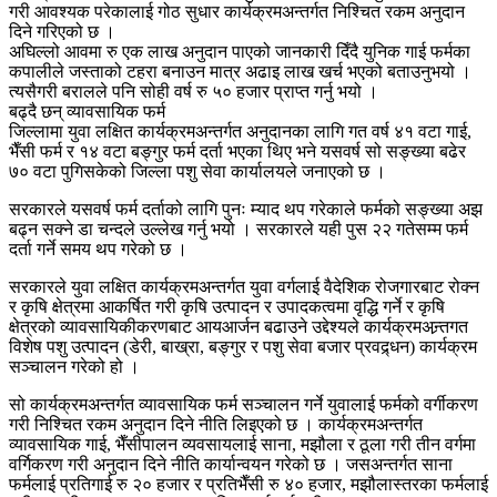
गरी आवश्यक परेकालाई गोठ सुधार कार्यक्रमअन्तर्गत निश्चित रकम अनुदान
दिने गरिएको छ ।
अघिल्लो आवमा रु एक लाख अनुदान पाएको जानकारी दिँदै युनिक गाई फर्मका
कपालीले जस्ताको टहरा बनाउन मात्र अढाइ लाख खर्च भएको बताउनुभयो ।
त्यसैगरी बरालले पनि सोही वर्ष रु ५० हजार प्राप्त गर्नु भयो ।
बढ्दै छन् व्यावसायिक फर्म
जिल्लामा युवा लक्षित कार्यक्रमअन्तर्गत अनुदानका लागि गत वर्ष ४१ वटा गाई,
भैँसी फर्म र १४ वटा बङ्गुर फर्म दर्ता भएका थिए भने यसवर्ष सो सङ्ख्या बढेर
७० वटा पुगिसकेको जिल्ला पशु सेवा कार्यालयले जनाएको छ ।
सरकारले यसवर्ष फर्म दर्ताको लागि पुनः म्याद थप गरेकाले फर्मको सङ्ख्या अझ
बढ्न सक्ने डा चन्दले उल्लेख गर्नु भयो । सरकारले यही पुस २२ गतेसम्म फर्म
दर्ता गर्ने समय थप गरेको छ ।
सरकारले युवा लक्षित कार्यक्रमअन्तर्गत युवा वर्गलाई वैदेशिक रोजगारबाट रोक्न
र कृषि क्षेत्रमा आकर्षित गरी कृषि उत्पादन र उपादकत्वमा वृद्धि गर्ने र कृषि
क्षेत्रको व्यावसायिकीकरणबाट आयआर्जन बढाउने उद्देश्यले कार्यक्रमअन्र्तगत
विशेष पशु उत्पादन (डेरी, बाख्रा, बङ्गुर र पशु सेवा बजार प्रवद्र्धन) कार्यक्रम
सञ्चालन गरेको हो ।
सो कार्यक्रमअन्तर्गत व्यावसायिक फर्म सञ्चालन गर्ने युवालाई फर्मको वर्गीकरण
गरी निश्चित रकम अनुदान दिने नीति लिइएको छ । कार्यक्रमअन्तर्गत
व्यावसायिक गाई, भैँसीपालन व्यवसायलाई साना, मझौला र ठूला गरी तीन वर्गमा
वर्गिकरण गरी अनुदान दिने नीति कार्यान्वयन गरेको छ । जसअन्तर्गत साना
फर्मलाई प्रतिगाई रु २० हजार र प्रतिभैँसी रु ४० हजार, मझौलास्तरका फर्मलाई