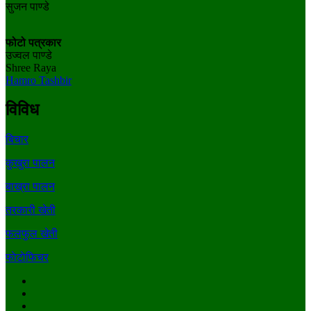
सुजन पाण्डे
फोटो पत्रकार
उज्वल पाण्डे
Shree Raya
Hamro Tashbir
विविध
बिचार
कुखुरा पालन
बाख्रा पालन
तरकारी खेती
फलफुल खेती
फाेटाेफिचर
Facebook
Youtube
Twitter