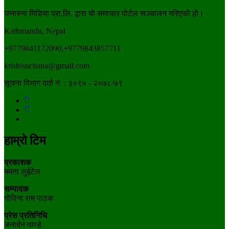
जनास्ना मिडिया प्रा.लि. द्वारा यो समाचार पोर्टल सञ्चालन गरिएको हो।
Kathmandu, Nepal
+9779841172090,+9779843857711
krishisuchana@gmail.com
सूचना विभाग दर्ता नं. : ३०९० - २०७८/७९
हाम्रो टिम
प्रकाशक
ममता लुईटेल
सम्पादक
गोविन्द राम पाठक
प्रेस प्रतिनिधि
जनार्दन पाण्डे