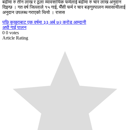
बढीमा रु तीन लाख र ठूला व्यावसायिक फर्मलाई बढीमा रु चार लाख अनुदान
दिइन्छ । गत वर्ष जिल्लाले १५ गाई, भैँसी फर्म र चार बङ्गुरपालन व्यवसायीलाई
अनुदान उपलब्ध गराएको थियो । रासस
Continue
पछि
कुखुराबाट एक वर्षमा ३३ अर्ब ७२ करोड आम्दानी
अघी
गाई पालन
Reading
0
0
votes
Article Rating