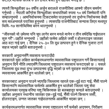
कटाएर मासिक करिब रु ४० हजार बचत हुने उहाँको भनाइ छ ।
त्यस्तै सिन्धुलीका ७० वर्षीय अर्जुन बरालले राजनीतिमा आफ्नो जीवन समर्पण
गर्नुभयो । नेपाली काँग्रेस सिन्धुलीका सभापतिको रुपमा १० वर्ष जिम्मेवारी पनि
सम्हाल्नुभयो । आमनिर्वाचनमा टिकटसमेत पाउनुभयो तर दुर्भाग्य निर्वाचनमा केही
सय मतअन्तरले पराजित हुनुभयो । त्यसपछि राजनीतिबाट सन्यास लिएर मध्यपुर
थिमि–१७ सानोथिमिमा बस्न थाल्नुभयो ।
“जीवनको यो उमेरमा पनि चुप लागेर बस्न मनले मानेन र तीन वर्षदेखि गाईपालन
सुरु गरेँ”–उहाँले भन्नुभयो । उहाँको फर्ममा अहिले जर्सी र होलस्टाइन जातका
आठ वटा गाई छन् । दैनिक २५–३० लि दूध उत्पादन हुने र दैनिक गुजारा टार्न
सहज भएको उहाँले बताउनुभयो ।
सरकारी अनुदानसँगै व्यवसाय फस्टाउँदो
सरकारले युवा लक्षित कार्यक्रमअन्तर्गत व्यावसायिक पशुपालन गर्ने किसानलाई
अनुदान दिने नीति ल्याएसँगै जिल्लामा पशुपालन व्यवसाय फस्टाएको छ । यसले
जिल्लामा दूध तथा दुग्ध उत्पादनमा वृद्धि भएको छ भने युवाहरु स्वरोजगारमूलक
व्यवसायमा आकर्षित हुन थालेको छन् ।
सरकारबाट अनुदान पाउने भएपछि जिल्लामा रहरले एक÷दुई वटा गाई, भैँसी पाल्ने
किसानपनि व्यावसायिक फर्मतर्फ आकर्षित हुन थालेको जिल्ला पशु सेवा
कार्यालयका प्रमुख वरिष्ठ पशु चिकित्सक डा बलबहादुर चन्दले बताउनुभयो ।
उहाँका अनुसार स्थानीय जातका एक÷दुई गाई, भैँसी पाल्ने किसान जर्सी,
होलस्टाइन, उन्नत जातका गाईपालनतर्फ आकर्षित भएका छन् ।
कार्यक्रमअन्तर्गत व्यावसायिक रुपमा पशुपालन गर्ने फर्मको अनुगमन, निरीक्षण