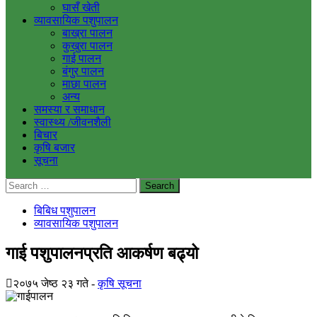
घासँ खेती
व्यावसायिक पशुपालन
बाख्रा पालन
कुखुरा पालन
गाई पालन
बंगुर पालन
माछा पालन
अन्य
समस्या र समाधान
स्वास्थ्य /जीवनशैली
बिचार
कृषि बजार
सूचना
Search
for:
बिबिध पशुपालन
व्यावसायिक पशुपालन
गाई पशुपालनप्रति आकर्षण बढ्यो
२०७५ जेष्ठ २३ गते
कृषि सूचना