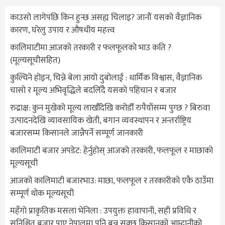
काउसो लागेपछि किन हुन्छ असह्य चिलाइ? जानौं यसको वैज्ञानिक
कारण, घरेलु उपाय र औषधीय महत्त्व
कालिमाटीमा आजको तरकारी र फलफूलको भाउ कति ?
(मूल्यसूचीसहित)
कुल्चिने होइन, चिन्ने बेला आयो दुबोलाई : धार्मिक विश्वास, वैज्ञानिक
चासो र मूल्य अभिवृद्धिले बदलिँदै यसको पहिचान र बजार
रुद्राक्ष: कुन मुखेको मूल्य लाखौँदेखि करोडौँ रुपैयाँसम्म पुग्छ ? बिरुवा
उत्पादनदेखि व्यावसायिक खेती, बगान व्यवस्थापन र अन्तर्राष्ट्रिय
बजारसम्म किसानले जान्नैपर्ने सम्पूर्ण जानकारी
कालिमाटी बजार अपडेट: हेर्नुहोस् आजको तरकारी, फलफूल र माछाको
मूल्यसूची
आजको कालिमाटी बजारभाउ: माछा, फलफूल र तरकारीको एकै ठाउँमा
सम्पूर्ण थोक मूल्यसूची
महँगो प्राकृतिक मसला भेनिला : उपयुक्त हावापानी, सही प्रविधि र
सुनिश्चित बजार पाए नेपालमा पनि बन्न सक्छ किसानको आम्दानीको