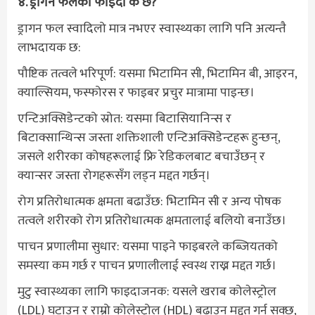
४. ड्रागन फलको फाइदा के छ?
ड्रागन फल स्वादिलो मात्र नभएर स्वास्थ्यका लागि पनि अत्यन्तै
लाभदायक छ:
पौष्टिक तत्वले भरिपूर्ण: यसमा भिटामिन सी, भिटामिन बी, आइरन,
क्याल्सियम, फस्फोरस र फाइबर प्रचुर मात्रामा पाइन्छ।
एन्टिअक्सिडेन्टको स्रोत: यसमा बिटासियानिन्स र
बिटाक्सान्थिन्स जस्ता शक्तिशाली एन्टिअक्सिडेन्टहरू हुन्छन्,
जसले शरीरका कोषहरूलाई फ्रि रेडिकलबाट बचाउँछन् र
क्यान्सर जस्ता रोगहरूसँग लड्न मद्दत गर्छन्।
रोग प्रतिरोधात्मक क्षमता बढाउँछ: भिटामिन सी र अन्य पोषक
तत्वले शरीरको रोग प्रतिरोधात्मक क्षमतालाई बलियो बनाउँछ।
पाचन प्रणालीमा सुधार: यसमा पाइने फाइबरले कब्जियतको
समस्या कम गर्छ र पाचन प्रणालीलाई स्वस्थ राख्न मद्दत गर्छ।
मुटु स्वास्थ्यका लागि फाइदाजनक: यसले खराब कोलेस्ट्रोल
(LDL) घटाउन र राम्रो कोलेस्ट्रोल (HDL) बढाउन मद्दत गर्न सक्छ,