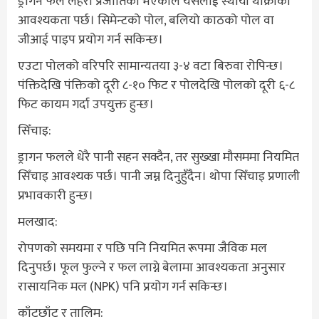
ड्रागन फल लहरा प्रजातिको भएकाले यसलाई स्थायी थाँक्रोको
आवश्यकता पर्छ। सिमेन्टको पोल, बलियो काठको पोल वा
जीआई पाइप प्रयोग गर्न सकिन्छ।
एउटा पोलको वरिपरि सामान्यतया ३-४ वटा बिरुवा रोपिन्छ।
पंक्तिदेखि पंक्तिको दूरी ८-१० फिट र पोलदेखि पोलको दूरी ६-८
फिट कायम गर्दा उपयुक्त हुन्छ।
सिँचाइ:
ड्रागन फलले धेरै पानी सहन सक्दैन, तर सुख्खा मौसममा नियमित
सिँचाइ आवश्यक पर्छ। पानी जम्न दिनुहुँदैन। थोपा सिँचाइ प्रणाली
प्रभावकारी हुन्छ।
मलखाद:
रोपणको समयमा र पछि पनि नियमित रूपमा जैविक मल
दिनुपर्छ। फूल फुल्ने र फल लाग्ने बेलामा आवश्यकता अनुसार
रासायनिक मल (NPK) पनि प्रयोग गर्न सकिन्छ।
काँटछाँट र तालिम: