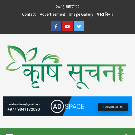
Skip
२०८३ श्रावण २२
to
Contact
Advertisement
Image Gallery
फोटो फिचर
content
Facebook
Youtube
Twitter
कृषि सूचना
THE BEST AGRICULTURE NEWS PORTAL OF NEPAL
KRISHISUCHANA
Primary