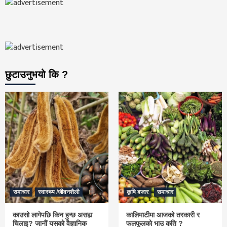
छुटाउनुभयो कि ?
समाचार
स्वास्थ्य /जीवनशैली
कृषि बजार
समाचार
काउसो लागेपछि किन हुन्छ असह्य
कालिमाटीमा आजको तरकारी र
चिलाइ? जानौं यसको वैज्ञानिक
फलफूलको भाउ कति ?