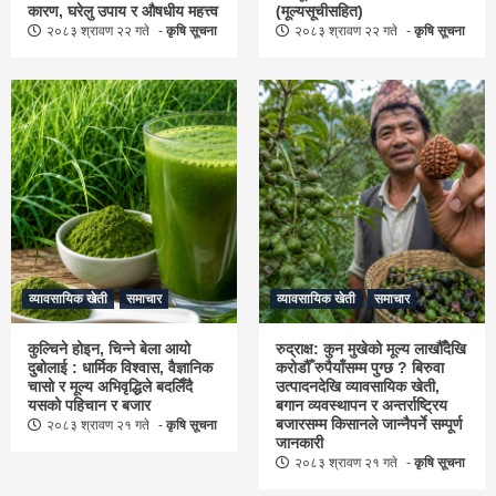
कारण, घरेलु उपाय र औषधीय महत्त्व
(मूल्यसूचीसहित)
२०८३ श्रावण २२ गते
कृषि सूचना
२०८३ श्रावण २२ गते
कृषि सूचना
व्यावसायिक खेती
समाचार
व्यावसायिक खेती
समाचार
कुल्चिने होइन, चिन्ने बेला आयो
रुद्राक्ष: कुन मुखेको मूल्य लाखौँदेखि
दुबोलाई : धार्मिक विश्वास, वैज्ञानिक
करोडौँ रुपैयाँसम्म पुग्छ ? बिरुवा
चासो र मूल्य अभिवृद्धिले बदलिँदै
उत्पादनदेखि व्यावसायिक खेती,
यसको पहिचान र बजार
बगान व्यवस्थापन र अन्तर्राष्ट्रिय
बजारसम्म किसानले जान्नैपर्ने सम्पूर्ण
२०८३ श्रावण २१ गते
कृषि सूचना
जानकारी
२०८३ श्रावण २१ गते
कृषि सूचना